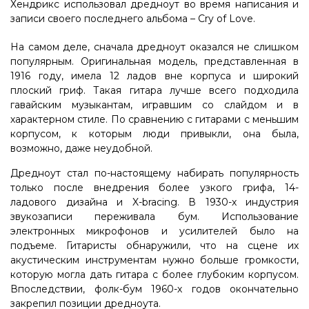
Хендрикс использовал дредноут во время написания и
записи своего последнего альбома – Cry of Love.
На самом деле, сначала дредноут оказался не слишком
популярным. Оригинальная модель, представленная в
1916 году, имела 12 ладов вне корпуса и широкий
плоский гриф. Такая гитара лучше всего подходила
гавайским музыкантам, игравшим со слайдом и в
характерном стиле. По сравнению с гитарами с меньшим
корпусом, к которым люди привыкли, она была,
возможно, даже неудобной.
Дредноут стал по-настоящему набирать популярность
только после внедрения более узкого грифа, 14-
ладового дизайна и X-bracing. В 1930-х индустрия
звукозаписи переживала бум. Использование
электронных микрофонов и усилителей было на
подъеме. Гитаристы обнаружили, что на сцене их
акустическим инструментам нужно больше громкости,
которую могла дать гитара с более глубоким корпусом.
Впоследствии, фолк-бум 1960-х годов окончательно
закрепил позиции дредноута.