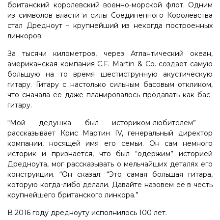
британский королевский военно-морской флот. Одним
из символов власти и силы Соединенного Королевства
стал Дредноут – крупнейший из некогда построенных
линкоров.
За тысячи километров, через Атлантический океан,
американская компания C.F. Martin & Co. создает самую
большую на то время шестиструнную акустическую
гитару. Гитару с настолько сильным басовым откликом,
что сначала её даже планировалось продавать как бас-
гитару.
“Мой дедушка был историком-любителем” –
рассказывает Крис Мартин IV, генеральный директор
компании, носящей имя его семьи. Он сам немного
историк и признается, что был “одержим” историей
Дредноута, мог рассказывать о мельчайших деталях его
конструкции. “Он сказал: “Это самая большая гитара,
которую когда-либо делали. Давайте назовем её в честь
крупнейшего британского линкора.”
В 2016 году дредноуту исполнилось 100 лет.