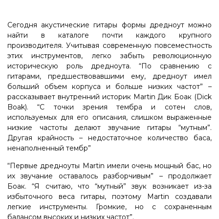
Сегодня акустические гитары формы дредноут можно
найти в каталоге почти каждого крупного
производителя. Учитывая современную повсеместность
этих инструментов, легко забыть революционную
историческую роль дредноута. “По сравнению с
гитарами, предшествовавшими ему, дредноут имел
больший объем корпуса и больше низких частот” –
рассказывает внутренний историк Martin Дик Боак (Dick
Boak). “С точки зрения тембра и сотен слов,
используемых для его описания, слишком выраженные
низкие частоты делают звучание гитары “мутным”.
Другая крайность – недостаточное количество баса,
ненаполненный тембр”
“Первые дредноуты Martin имели очень мощный бас, но
их звучание оставалось разборчивым” – продолжает
Боак. “Я считаю, что “мутный” звук возникает из-за
избыточного веса гитары, поэтому Martin создавали
легкие инструменты. Громкие, но с сохраненным
балансом высоких и низких частот”.