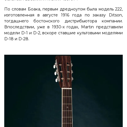
По словам Боака, первым дредноутом была модель 222,
изготовленная в августе 1916 года по заказу Ditson,
тогдашнего бостонского дистрибьютора компании.
Впоследствии, уже в 1930-х годах, Martin представили
модели D-1 и D-2, вскоре ставшие культовыми моделями
D-18 и D-28.