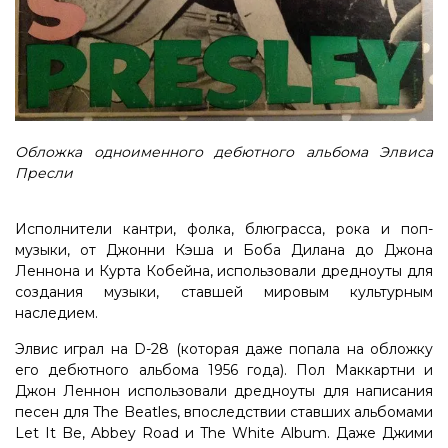
Обложка одноименного дебютного альбома Элвиса
Пресли
Исполнители кантри, фолка, блюграсса, рока и поп-
музыки, от Джонни Кэша и Боба Дилана до Джона
Леннона и Курта Кобейна, использовали дредноуты для
создания музыки, ставшей мировым культурным
наследием.
Элвис играл на D-28 (которая даже попала на обложку
его дебютного альбома 1956 года). Пол Маккартни и
Джон Леннон использовали дредноуты для написания
песен для The Beatles, впоследствии ставших альбомами
Let It Be, Abbey Road и The White Album. Даже Джими