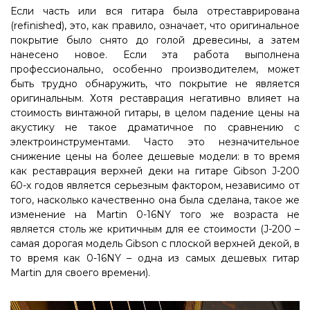
Если часть или вся гитара была отреставрирована
(refinished), это, как правило, означает, что оригинальное
покрытие было снято до голой древесины, а затем
нанесено новое. Если эта работа выполнена
профессионально, особенно производителем, может
быть трудно обнаружить, что покрытие не является
оригинальным. Хотя реставрация негативно влияет на
стоимость винтажной гитары, в целом падение цены на
акустику не такое драматичное по сравнению с
электроинструментами. Часто это незначительное
снижение цены на более дешевые модели: в то время
как реставрация верхней деки на гитаре Gibson J-200
60-х годов является серьезным фактором, независимо от
того, насколько качественно она была сделана, такое же
изменение на Martin 0-16NY того же возраста не
является столь же критичным для ее стоимости (J-200 –
самая дорогая модель Gibson с плоской верхней декой, в
то время как 0-16NY – одна из самых дешевых гитар
Martin для своего времени).