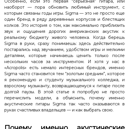
Особенно, если это первая “серьезная” гитара, или
наоборот — пора обновить любимый инструмент, с
которым связаны годы игры. Sigma — это не просто еще
один бренд в ряду деревянных корпусов и блестящих
колков. Это история о том, как максимально приблизить
звук и ощущения дорогих американских акустик к
реальному бюджету живого человека. Когда берешь
Sigma в руки, сразу понимаешь: здесь действительно
постарались над звучанием, удобством игры и мелкими
деталями, которые начинаешь ценить только после
нескольких часов за инструментом. И хотя у нас в
«Acropolis» есть немало интересных брендов, именно
Sigma часто становится тем “золотым средним”, которое
я рекомендую и студенту музыкального колледжа, и
взрослому музыканту, возвращающемуся к гитаре после
долгой паузы. В этой статье я попробую не просто
перечислить модели, а объяснить, почему именно
акустические гитары Sigma так часто оказываются в
руках счастливых владельцев — и как выбрать свою.
Почему именно акустические