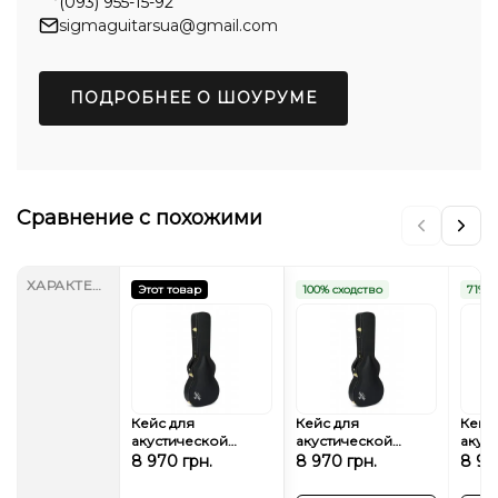
(093) 955-15-92
sigmaguitarsua@gmail.com
ПОДРОБНЕЕ О ШОУРУМЕ
Сравнение с похожими
ХАРАКТЕРИСТИКИ
Этот товар
100% сходство
71% с
Кейс для
Кейс для
Кейс
акустической
акустической
акус
гитары Sigma SC-
гитары Sigma SC-
гита
8 970 грн.
8 970 грн.
8 97
OM
00012