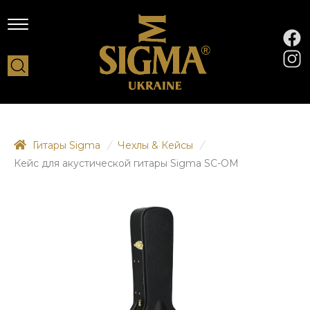
Гитары Sigma
/
Чехлы & Кейсы
/
Кейс для акустической гитары Sigma SC-OM