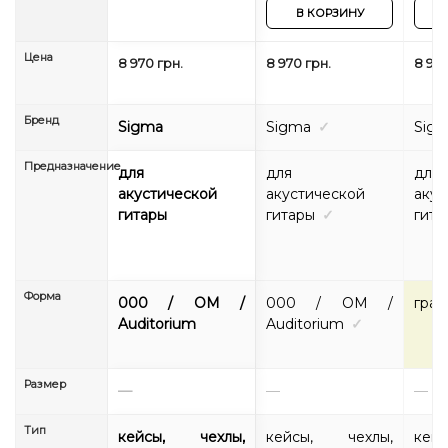
В КОРЗИНУ
Цена
8 970 грн.
8 970 грн.
8 970
Бренд
Sigma
Sigma
✓
Sig
Предназначение
для
для
для
акустической
акустической
акус
гитары
гитары
✓
гита
Форма
000 / OM /
000 / OM /
гра
Auditorium
Auditorium
✓
Размер
—
—
—
Тип
кейсы, чехлы,
кейсы, чехлы,
кей