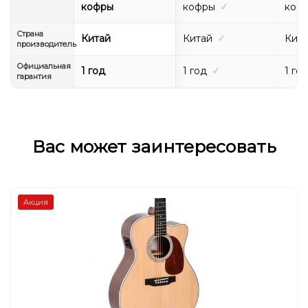
кофры
кофры
✓
коф
Страна
Китай
Китай
✓
Кит
производитель
Официальная
1 год
1 год
✓
1 го
гарантия
Вас может заинтересовать
Акция