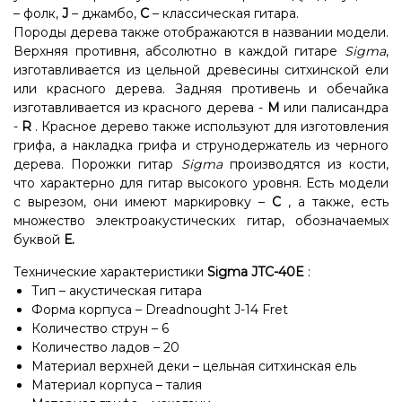
– фолк,
J
– джамбо,
C
– классическая гитара.
Породы дерева также отображаются в названии модели.
Верхняя противня, абсолютно в каждой гитаре
Sigma
,
изготавливается из цельной древесины ситхинской ели
или красного дерева. Задняя противень и обечайка
изготавливается из красного дерева -
М
или палисандра
-
R
. Красное дерево также используют для изготовления
грифа, а накладка грифа и струнодержатель из черного
дерева. Порожки гитар
Sigma
производятся из кости,
что характерно для гитар высокого уровня. Есть модели
с вырезом, они имеют маркировку –
С
, а также, есть
множество электроакустических гитар, обозначаемых
буквой
Е.
Технические характеристики
Sigma JTC-40E
:
Тип – акустическая гитара
Форма корпуса – Dreadnought J-14 Fret
Количество струн – 6
Количество ладов – 20
Материал верхней деки – цельная ситхинская ель
Материал корпуса – талия