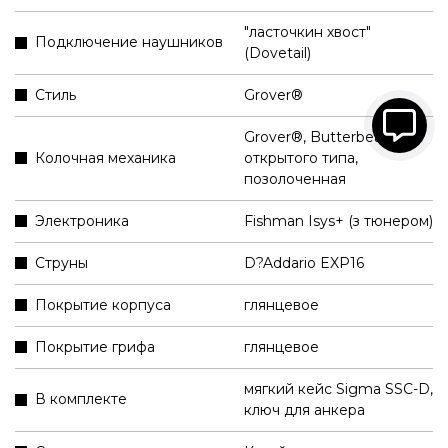
"ласточкин хвост"
Подключение наушников
(Dovetail)
Стиль
Grover®
Grover®, Butterbean,
Колочная механика
открытого типа,
позолоченная
Электроника
Fishman Isys+ (з тюнером)
Струны
D?Addario EXP16
Покрытие корпуса
глянцевое
Покрытие грифа
глянцевое
мягкий кейс Sigma SSC-D
,
В комплекте
ключ для анкера