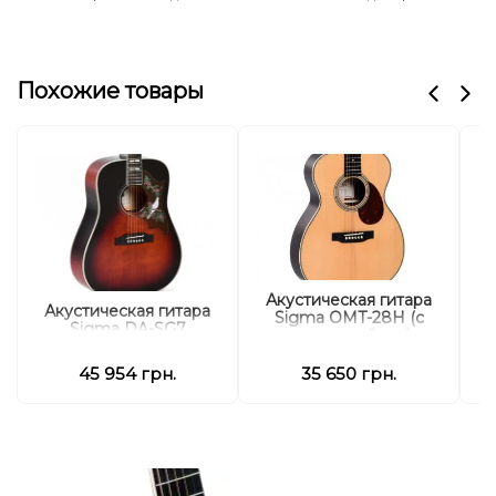
Похожие товары
Акустическая гитара
А
Акустическая гитара
Sigma OMT-28H (с
S
Sigma DA-SG7
мягким кейсом)
45 954 грн.
35 650 грн.