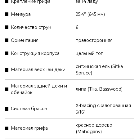
Крепление грифа
за 14 ладу
Мензура
25.4” (645 мм)
Количество струн
6
Ориентация
правосторонняя
Конструкция корпуса
цельный топ
ситхинская ель (Sitka
Материал верхней деки
Spruce)
Материал задней деки и
липа (Tilia, Basswood)
обечайок
X-bracing скалопованная
Система брасов
5/16"
красное дерево
Материал грифа
(Mahogany)