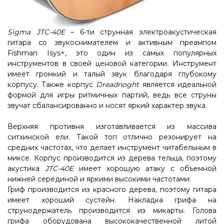
Sigma JTC-40E
– 6-ти струнная электроакустическая
гитара со звукоснимателем и активным преампом
Fishman Isys+, это один из самых популярных
инструментов в своей ценовой категории. Инструмент
имеет громкий и талый звук благодаря глубокому
корпусу. Также корпус
Dreadnoght
является идеальной
формой для игры ритмичных партий, ведь все струны
звучат сбалансированно и носят яркий характер звука.
Верхняя противня изготавливается из массива
ситхинской ели. Такой топ отлично резонирует на
средних частотах, что делает инструмент читабельным в
миксе. Корпус производится из дерева тельца, поэтому
акустика
JTC-40E
имеет хорошую атаку с объемной
нижней серединой и яркими высокими частотами.
Гриф производится из красного дерева, поэтому гитара
имеет хороший сустейн. Накладка грифа на
струнодержатель производится из микарты. Голова
грифа оборудована высококачественной литой