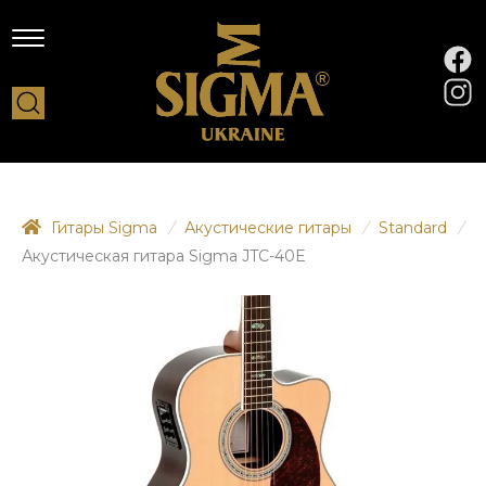
Гитары Sigma
/
Акустические гитары
/
Standard
/
Акустическая гитара Sigma JTC-40E