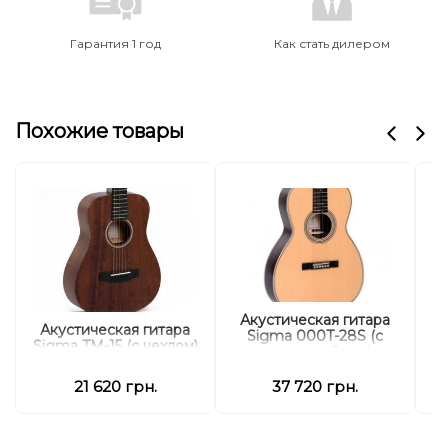
Гарантия 1 год
Как стать дилером
Похожие товары
Акустическая гитара
А
Акустическая гитара
Sigma 000T-28S (с
Sigma TM-15 (с чехлом)
мягким кейсом)
21 620 грн.
37 720 грн.