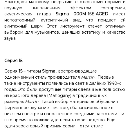
Благодаря матовому покрытию с открытыми порами и
вручную выполненным эффектом состарения,
акустическая гитара
Sigma 000M-15E-AGED
имеет
неповторимый, аутентичный вид, что придает ей
винтажный шарм. Этот инструмент станет отличным
выбором для музыкантов, ценящих эстетику и качество
звука.
Серия 15
Серия
15
– гитары
Sigma
, воспроизводящие
одноименный стиль производителя
Martin
. Первые
такие инструменты появились на свет в далёких 1940-х
годах. Это были доступные гитары сделанные полностью
из красного дерева (Mahogany) в традиционных
размерах
Martin
. Такой выбор материалов обусловил
фирменное звучание – мягкое, сбалансированное в
нижнем спектре и наполненное средними частотами – и
в то время позволило удешевить производство. Еще
один характерный признак серии – отсутствие