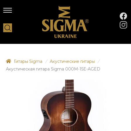
Гитары Sigma
/
Акустические гитары
/
Акустическая гитара Sigma 000M-15E-AGED