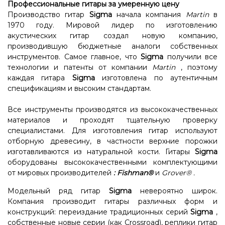
Профессиональные гитары за умеренную цену
Производство гитар
Sigma
начала компания
Martin
в
1970 году. Мировой лидер по изготовлению
акустических гитар создал новую компанию,
производившую бюджетные аналоги собственных
инструментов. Самое главное, что
Sigma
получили все
технологии и патенты от компании
Martin
, поэтому
каждая гитара
Sigma
изготовлена ​​по аутентичным
спецификациям и высоким стандартам.
Все инструменты производятся из высококачественных
материалов и проходят тщательную проверку
специалистами. Для изготовления гитар используют
отборную древесину, в частности верхние порожки
изготавливаются из натуральной кости. Гитары
Sigma
оборудованы высококачественными комплектующими
от мировых производителей
:
Fishman®
и
Grover®
.
Модельный ряд гитар
Sigma
невероятно широк.
Компания производит гитары различных форм и
конструкций: переиздание традиционных серий
Sigma
,
собственные новые серии (как Crossroad), реплики гитар