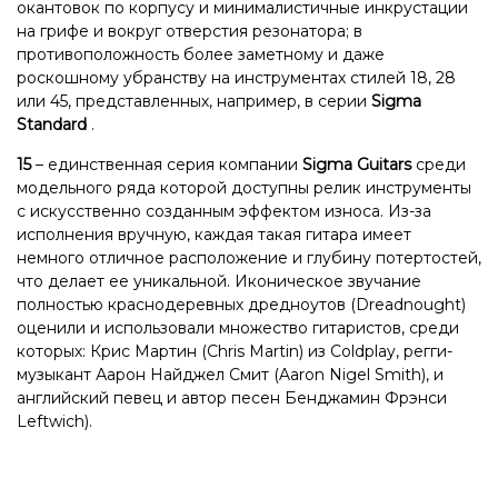
окантовок по корпусу и минималистичные инкрустации
на грифе и вокруг отверстия резонатора; в
противоположность более заметному и даже
роскошному убранству на инструментах стилей 18, 28
или 45, представленных, например, в серии
Sigma
Standard
.
15
– единственная серия компании
Sigma Guitars
среди
модельного ряда которой доступны релик инструменты
с искусственно созданным эффектом износа. Из-за
исполнения вручную, каждая такая гитара имеет
немного отличное расположение и глубину потертостей,
что делает ее уникальной. Иконическое звучание
полностью краснодеревных дредноутов (Dreadnought)
оценили и использовали множество гитаристов, среди
которых: Крис Мартин (Chris Martin) из Coldplay, регги-
музыкант Аарон Найджел Смит (Aaron Nigel Smith), и
английский певец и автор песен Бенджамин Фрэнси
Leftwich).