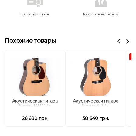
Гарантия 1 год
Как стать дилером
Похожие товары
А
А
Акустическая гитара
Акустическая гитара
Sigma DMC-1E
Sigma SDR-1
26 680 грн.
38 640 грн.