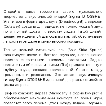
Откройте новые горизонты своего музыкального
творчества с акустической гитарой
Sigma DTC-28HE
.
Эта гитара в форме дредноута (Dreadnought) с вырезом
(Cutaway) создана для ищущих не только мощный звук,
но и полный доступ к верхним ладам. Такой дизайн
делает ее идеальной для сольных партий, обеспечивает
легкость игры даже в самых высоких позициях.
Топ из цельной ситхинской ели (Solid Sitka Spruce)
гарантирует яркое и богатое звучание, наполняющее
простор энергичными высокими частотами. Задняя
противень и обечайки из тилии (Tilia) придают теплоту и
глубину звука, создают гармоничный баланс между
громкостью и резонансом. Это делает
акустическую
гитару Sigma
DTC-28HE
идеальной для разных стилей: от
фолка до рока.
Гриф из красного дерева (Mahogany) в форме low profile
обеспечивает максимальный комфорт во время игры,
позволяет легко перемещаться между ладами. Верхний