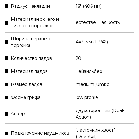
Радиус накладки
16" (406 мм)
Материал верхнего и
естественная кость
нижнего порожков
Ширина верхнего
44,5 мм (1-3/4?)
порожка
Количество ладов
20
Материал ладов
нейзильбер
Размер ладов
medium jumbo
Форма грифа
low profile
двухсторонний (Dual-
Анкер
Action)
"ласточкин хвост"
Подключение наушников
(Dovetail)