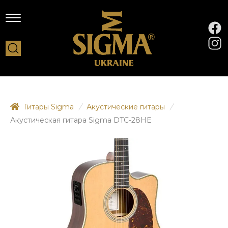
Гитары Sigma
/
Акустические гитары
/
Акустическая гитара Sigma DTC-28HE