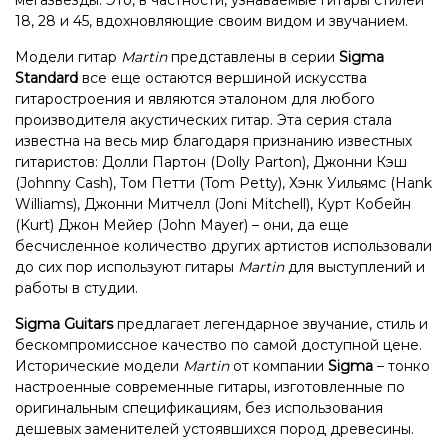
мегазвезды. Это, в частности, узнаваемые гитары стилей
18, 28 и 45, вдохновляющие своим видом и звучанием.
Модели гитар
Martin
представлены в серии
Sigma
Standard
все еще остаются вершиной искусства
гитаростроения и являются эталоном для любого
производителя акустических гитар. Эта серия стала
известна на весь мир благодаря признанию известных
гитаристов: Долли Партон (Dolly Parton), Джонни Кэш
(Johnny Cash), Том Петти (Tom Petty), Хэнк Уильямс (Hank
Williams), Джонни Митчелл (Joni Mitchell), Курт Кобейн
(Kurt) Джон Мейер (John Mayer) – они, да еще
бесчисленное количество других артистов использовали
до сих пор используют гитары
Martin
для выступлений и
работы в студии.
Sigma Guitars
предлагает легендарное звучание, стиль и
бескомпромиссное качество по самой доступной цене.
Исторические модели
Martin
от компании
Sigma
– тонко
настроенные современные гитары, изготовленные по
оригинальным спецификациям, без использования
дешевых заменителей устоявшихся пород древесины.