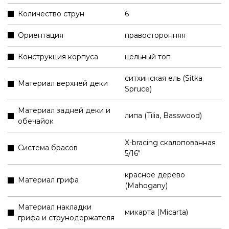
Количество струн
6
Ориентация
правосторонняя
Конструкция корпуса
цельный топ
ситхинская ель (Sitka
Материал верхней деки
Spruce)
Материал задней деки и
липа (Tilia, Basswood)
обечайок
X-bracing скалопованная
Система брасов
5/16"
красное дерево
Материал грифа
(Mahogany)
Материал накладки
микарта (Micarta)
грифа и струнодержателя