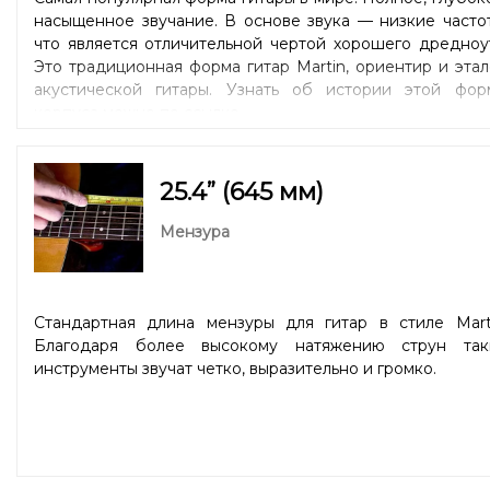
насыщенное звучание. В основе звука — низкие часто
что является отличительной чертой хорошего дредноу
Это традиционная форма гитар Martin, ориентир и эта
акустической гитары. Узнать об истории этой фор
корпуса можно
по ссылке
.
25.4” (645 мм)
Мензура
Стандартная длина мензуры для гитар в стиле Marti
Благодаря более высокому натяжению струн так
инструменты звучат четко, выразительно и громко.