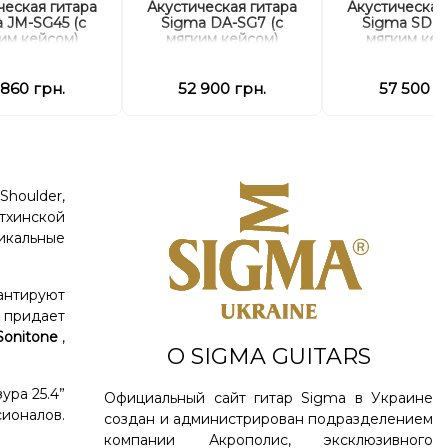
ческая гитара
Акустическая гитара
Акустическая
 JM-SG45 (с
Sigma DA-SG7 (с
Sigma SDR-
им кейсом)
мягким кейсом)
мягким кей
 860 грн.
52 900 грн.
57 500 г
Shoulder,
итхинской
икальные
антируют
о придает
Sonitone
,
О SIGMA GUITARS
ура 25.4”
Официальный сайт гитар Sigma в Украине
ионалов.
создан и администрирован подразделением
компании Акрополис, эксклюзивного