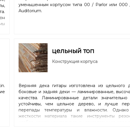
уменьшенным корпусом типа 00 / Parlor или 000 
ты,
Auditorium.
та.
лон
мы
цельный топ
Конструкция корпуса
n.
Верхняя дека гитары изготовлена из цельного д
ие
боковые и задняя деки — ламинированные, высоч
качества. Ламинированные детали значительно
устойчивы, чем цельное дерево, и лучше пер
перепады температуры и влажности. Однако
жесткости материала такие инструменты резо
слабее, чем те, что полностью изготовлены из масси