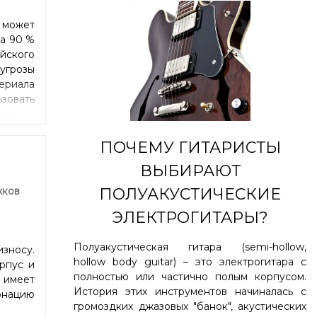
 может
да 90 %
ийского
угрозы
ериала
овать
дра, а
ера и
икарту
ПОЧЕМУ ГИТАРИСТЫ
жий по
ВЫБИРАЮТ
y), но
ратуры
жков
ПОЛУАКУСТИЧЕСКИЕ
, яркое
ЭЛЕКТРОГИТАРЫ?
чность
рифа.
Полуакустическая гитара (semi-hollow,
зносу.
hollow body guitar) – это электрогитара с
рпус и
полностью или частично полым корпусом.
 имеет
История этих инструментов начиналась с
онацию
громоздких джазовых "банок", акустических