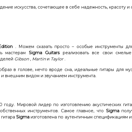
дение искусства, сочетающее в себе надежность, красоту и
Edition
. Можем сказать просто – особые инструменты дл
сть мастерам
Sigma Guitars
реализовать все свои смелы
моделей
Gibson
,
Martin
и
Taylor
.
браз в голове, нечто вроде сна, идеальные гитары для му
о и внешним видом и звучанием инструмента.
0 году. Мировой лидер по изготовлению акустических гита
бственных инструментов. Самое главное, что
Sigma
полу
 гитара
Sigma
изготовлена ​​по аутентичным спецификациям 