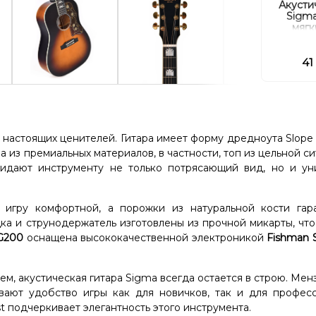
Акусти
Sigma
мягк
41
 настоящих ценителей. Гитара имеет форму дредноута Slope 
​​из премиальных материалов, в частности, топ из цельной с
ридают инструменту не только потрясающий вид, но и ун
т игру комфортной, а порожки из натуральной кости гар
ка и струнодержатель изготовлены из прочной микарты, чт
G200
оснащена высококачественной электроникой
Fishman 
м, акустическая гитара Sigma всегда остается в строю. Менз
вают удобство игры как для новичков, так и для професс
t подчеркивает элегантность этого инструмента.