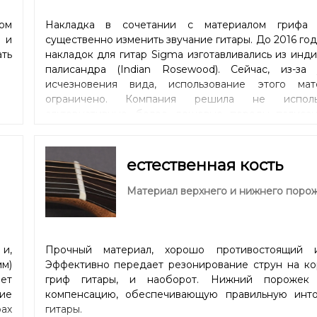
ом
Накладка в сочетании с материалом грифа
 и
существенно изменить звучание гитары. До 2016 го
ть
накладок для гитар Sigma изготавливались из инд
палисандра (Indian Rosewood). Сейчас, из-за 
исчезновения вида, использование этого мат
ограничено. Компания решила не использ
альтернативные, более дешевые породы палисан
найти более инновационное решение. Маст
технологи Sigma Guitars решили использовать м
(Micarta), композитный материал, очень похо
естественная кость
звуковым характеристикам на черное дерево (Ebon
значительно более устойчивый к перепадам темпе
Материал верхнего и нижнего поро
и влажности, чем традиционная древесина. Резкое
звучание придаст разборчивость каждой ноте. Про
накладки также улучшает стабильность геометрии г
и,
Прочный материал, хорошо противостоящий и
м)
Эффективно передает резонирование струн на ко
ет
гриф гитары, и наоборот. Нижний порожек
ие
компенсацию, обеспечивающую правильную инт
рах
гитары.