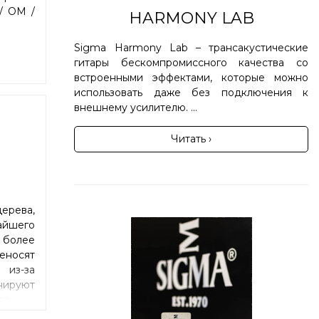
/ OM /
HARMONY LAB
Sigma Harmony Lab – трансакустические
гитары бескомпромиссного качества со
встроенными эффектами, которые можно
использовать даже без подключения к
внешнему усилителю. ...
Читать ›
ерева,
айшего
 более
еносят
 из-за
нируют
ва.