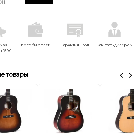
рн.
тная
Способы оплаты
Гарантия 1 год
Как стать дилером
т 1500
е товары