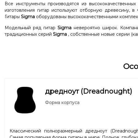
Все инструменты производятся из высококачественных
изготовления гитар используют отборную древесину, в 
Гитары
Sigma
оборудованы высококачественными комплек
Модельный ряд гитар
Sigma
невероятно широк. Компани
традиционных серий
Sigma
, собственные новые серии (как
Ос
дредноут (Dreadnought)
Форма корпуса
Классический полноразмерный дредноут (Dreadnought
Самая популярная форма гитары в мире. Полное, глубок