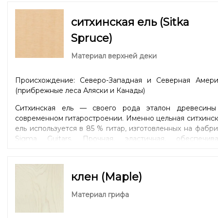
ситхинская ель (Sitka
Spruce)
Материал верхней деки
Происхождение: Северо-Западная и Северная Амери
(прибрежные леса Аляски и Канады)
Ситхинская ель — своего рода эталон древесины
современном гитаростроении. Именно цельная ситхинс
ель используется в 85 % гитар, изготовленных на фабр
Sigma Guitars. Прочная, эластичная, обеспечива
широкий динамический диапазон и четкую артикуляци
Универсальный вариант для дредноутов (Dreadnought)
моделей уменьшенных форм 00 / Parlor или 000 / OM
клен (Maple)
Auditorium. Древесина одинаково хорошо подойдет д
игры боем и игры пальцами в стиле «fingerstyle
Материал грифа
Ситхенская ель – личный фаворит главы компании Sig
Гюнтера Лютца.