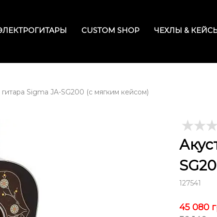
ЭЛЕКТРОГИТАРЫ
CUSTOM SHOP
ЧЕХЛЫ & КЕЙС
 гитара Sigma JA-SG200 (с мягким кейсом)
Акус
SG20
127541
45 080
г