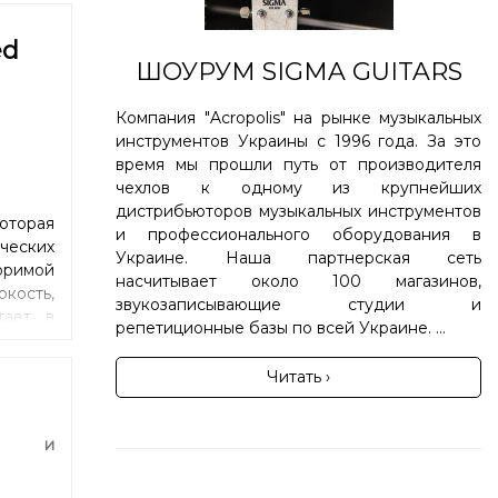
ed
ШОУРУМ SIGMA GUITARS
Компания "Acropolis" на рынке музыкальных
инструментов Украины с 1996 года. За это
время мы прошли путь от производителя
чехлов к одному из крупнейших
дистрибьюторов музыкальных инструментов
оторая
и профессионального оборудования в
ческих
Украине. Наша партнерская сеть
оримой
насчитывает около 100 магазинов,
кость,
звукозаписывающие студии и
тает в
репетиционные базы по всей Украине. ...
ноутом
Читать ›
фа и