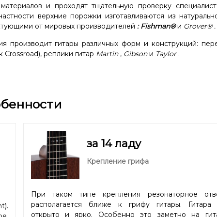
 материалов и проходят тщательную проверку специалист
частности верхние порожки изготавливаются из натурально
тующими от мировых производителей
:
Fishman®
и
Grover®
.
я производит гитары различных форм и конструкций: пер
 Crossroad), реплики гитар
Martin
,
Gibson
и
Taylor
.
обенности
за 14 ладу
Крепление грифа
При таком типе крепления резонаторное отв
располагается ближе к грифу гитары. Гитара 
).
открыто и ярко. Особенно это заметно на гит
ое,