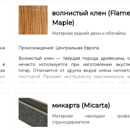
волнистый клен (Flam
Maple)
Материал задней деки и обечайок
ка
Происхождение: Центральная Европа
Волнистый клен — твёрдая порода древесины, к
 в
нечасто используется при изготовлении акусти
кая
гитар. Отличается от других видов клёна неповт
ике
текстурой. Придаёт инструменту максимальную яр
ет
чёткость и громкость. Особенно хорошо рабо
ю.
сочетании с большим корпусом, например, дред
 и
(Dreadnought) или гранд-джамбо (Grand Jumbo).
 /
микарта (Micarta)
ля
».
Материал накладки гри
ma,
струнодержателя