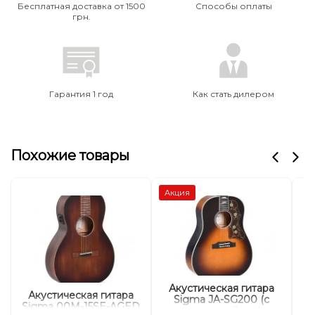
Бесплатная доставка от 1500
Способы оплаты
грн.
Гарантия 1 год
Как стать дилером
Похожие товары
Акция
Акустическая гитара
Акустическая гитара
А
Sigma JA-SG200 (с
Sigma 00M-15SE-AGED
мягким кейсом)