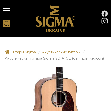
Гитары Sigma
/
Акустические гитары
/
Акустическая гитара Sigma SDP-10E (с мягким кейсом)