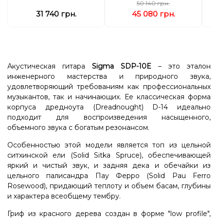
50 140 грн.
31 740 грн.
45 080 грн.
Акустическая гитара
Sigma SDP-10E
– это эталон
инженерного мастерства и природного звука,
удовлетворяющий требованиям как профессиональных
музыкантов, так и начинающих. Ее классическая форма
корпуса дредноута (Dreadnought) D-14 идеально
подходит для воспроизведения насыщенного,
объемного звука с богатым резонансом.
Особенностью этой модели является топ из цельной
ситхинской ели (Solid Sitka Spruce), обеспечивающей
яркий и чистый звук, и задняя дека и обечайки из
цельного палисандра Пау Ферро (Solid Pau Ferro
Rosewood), придающий теплоту и объем басам, глубины
и характера всеобщему тембру.
Гриф из красного дерева создан в форме "low profile",