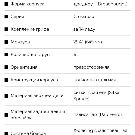
Форма корпуса
дредноут (Dreadnought)
Серия
Crossroad
Крепление грифа
за 14 ладу
Мензура
25.4” (645 мм)
Количество струн
6
Ориентация
правосторонняя
Конструкция корпуса
полностью цельная
ситхинская ель (Sitka
Материал верхней деки
Spruce)
Материал задней деки и
палисандр (Pau Ferro)
обечайок
X-bracing скалопованная
Система брасов