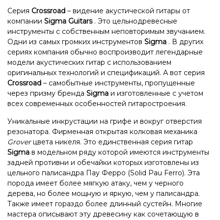
Серия
Crossroad
– видение акустической гитары от
компании
Sigma Guitars
. Это цельнодревесные
инструменты с собственным неповторимым звучанием.
Одни из самых громких инструментов
Sigma
. В других
сериях компания обычно воспроизводит легендарные
модели акустических гитар с использованием
оригинальных технологий и спецификаций. А вот серия
Crossroad
– самобытные инструменты, пропущенные
через призму бренда
Sigma
и изготовленные с учетом
всех современных особенностей гитаростроения.
Уникальные инкрустации на грифе и вокруг отверстия
резонатора. Фирменная открытая колковая механика
Grover
цвета никеля. Это единственная серия гитар
Sigma
в модельном ряду которой имеются инструменты
задней противни и обечайки которых изготовлены из
цельного палисандра Пау Ферро (Solid Pau Ferro). Эта
порода имеет более мягкую атаку, чем у черного
дерева, но более мощную и яркую, чем у палисандра.
Также имеет гораздо более длинный сустейн. Многие
мастера описывают эту древесину как сочетающую в