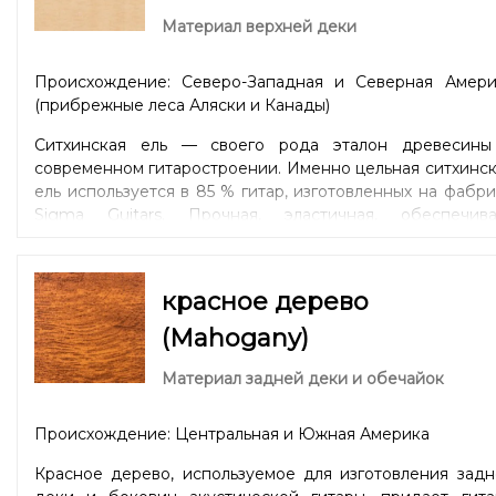
Материал верхней деки
Происхождение: Северо-Западная и Северная Амери
(прибрежные леса Аляски и Канады)
Ситхинская ель — своего рода эталон древесины
современном гитаростроении. Именно цельная ситхинс
ель используется в 85 % гитар, изготовленных на фабр
Sigma Guitars. Прочная, эластичная, обеспечива
широкий динамический диапазон и четкую артикуляци
Универсальный вариант для дредноутов (Dreadnought)
моделей уменьшенных форм 00 / Parlor или 000 / OM
красное дерево
Auditorium. Древесина одинаково хорошо подойдет д
игры боем и игры пальцами в стиле «fingerstyle
(Mahogany)
Ситхенская ель – личный фаворит главы компании Sig
Гюнтера Лютца.
Материал задней деки и обечайок
Происхождение: Центральная и Южная Америка
Красное дерево, используемое для изготовления задн