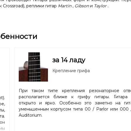
 Crossroad), реплики гитар
Martin
,
Gibson
и
Taylor
.
обенности
за 14 ладу
Крепление грифа
При таком типе крепления резонаторное отв
располагается ближе к грифу гитары. Гитара 
).
открыто и ярко. Особенно это заметно на гит
ое,
уменьшенным корпусом типа 00 / Parlor или 000 
ты,
Auditorium.
та.
лон
мы