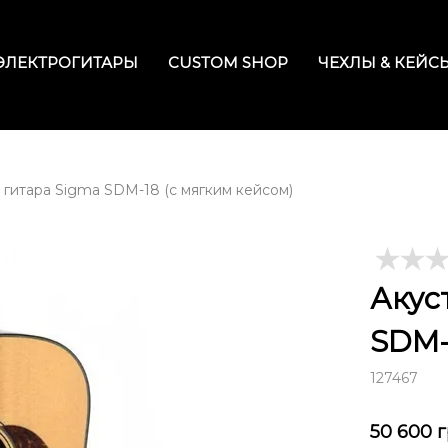
ЭЛЕКТРОГИТАРЫ
CUSTOM SHOP
ЧЕХЛЫ & КЕЙС
 гитара Sigma SDM-18 (с мягким кейсом)
Акус
SDM-
127467
50 600
г