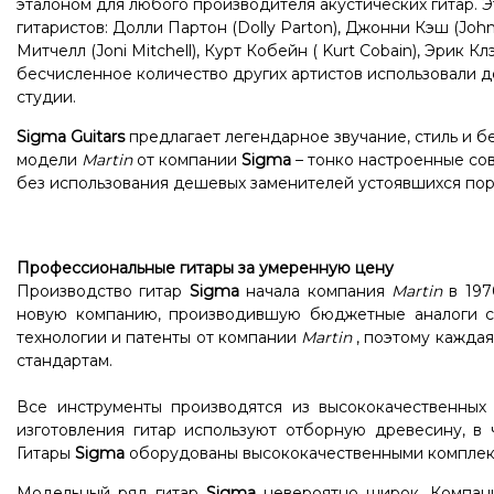
эталоном для любого производителя акустических гитар. Э
гитаристов: Долли Партон (Dolly Parton), Джонни Кэш (John
Митчелл (Joni Mitchell), Курт Кобейн ( Kurt Cobain), Эрик К
бесчисленное количество других артистов использовали д
студии.
Sigma Guitars
предлагает легендарное звучание, стиль и 
модели
Martin
от компании
Sigma
– тонко настроенные со
без использования дешевых заменителей устоявшихся по
Профессиональные гитары за умеренную цену
Производство гитар
Sigma
начала компания
Martin
в 197
новую компанию, производившую бюджетные аналоги со
технологии и патенты от компании
Martin
, поэтому каждая
стандартам.
Все инструменты производятся из высококачественных
изготовления гитар используют отборную древесину, в 
Гитары
Sigma
оборудованы высококачественными комплек
Модельный ряд гитар
Sigma
невероятно широк. Компани