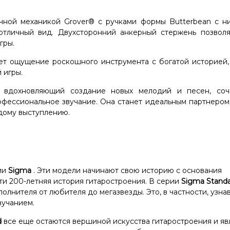
ной механикой Grover® с ручками формы Butterbean с н
отличный вид. Двухсторонний анкерный стержень позволя
гры.
ет ощущение роскошного инструмента с богатой историей,
 игры.
 вдохновляющий создание новых мелодий и песен, со
офессиональное звучание. Она станет идеальным партнером
дому выступлению.
ии
Sigma
. Эти модели начинают свою историю с основания
чти 200-летняя история гитаростроения. В серии
Sigma Stand
олнителя от любителя до мегазвезды. Это, в частности, узн
вучанием.
d
все еще остаются вершиной искусства гитаростроения и яв