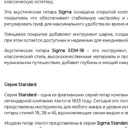
классическую эстетику.
Эта акустическая гитара
Sigma
оснащена открытой колоч
покрытием, что обеспечивает стабильную настройку и 
регулировать гриф для максимального удобства во время и
Глянцевое покрытие добавляет инструмент шарма, созда
при этом остается доступным и надежным для ежедневной
Акустическая гитара
Sigma SDM-18
– это инструмент,
классический стиль, высококачественные материалы и пр
музыкальном путешествии, добавит глубины и эмоций каж
Серия Standard
Серия
Standard
– одна из флагманских серий гитар компан
легендарной компании
Martin
в 1833 году. Сегодня это по
представлены инструменты для любого жанра и уровня исп
гитары стилей 18, 28 и 45, вдохновляющие своим видом и з
Модели гитар
Martin
представлены в серии
Sigma Standar