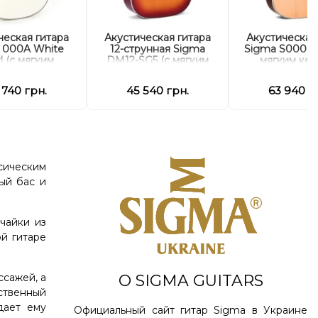
ческая гитара
Акустическая гитара
Акустическая
 000A White
12-струнная Sigma
Sigma S000R-
l (с мягким
DM12-SG5 (с мягким
мягким кей
кейсом)
кейсом)
 740 грн.
45 540 грн.
63 940 г
сическим
ый бас и
ечайки из
ой гитаре
О SIGMA GUITARS
ссажей, а
ственный
дает ему
Официальный сайт гитар Sigma в Украине