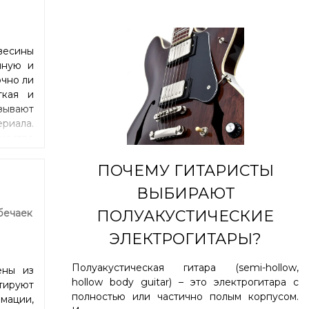
весины
чную и
очно ли
ткая и
зывают
риала.
чество
то есть
 более
ПОЧЕМУ ГИТАРИСТЫ
просто
ВЫБИРАЮТ
бечаек
ПОЛУАКУСТИЧЕСКИЕ
ЭЛЕКТРОГИТАРЫ?
Полуакустическая гитара (semi-hollow,
ены из
hollow body guitar) – это электрогитара с
тируют
полностью или частично полым корпусом.
мации,