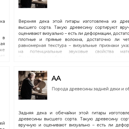
ка
Верхняя дека этой гитары изготовлена из дре
высшего сорта. Такую древесину сортируют вру
оценивают визуально – есть ли деформации, достат
 в
плотные и прямые волокна, достаточно ли че
кая
равномерная текстура – визуальные признаки ука
ике
на потенциальные звуковые свойства мате
ет
Правильно подобранная древесина повышает ка
ю.
звука инструмента. Высшие сорта более жесткие, 
 и
верхнюю деку можно сделать тоньше. Это дает
 /
длительный сустейн и, в руках мастера, 
AA
ля
потрясающие гитарные обертоны.
».
Порода древесины задней деки и о
ma,
Задняя дека и обечайки этой гитары изготовл
древесины высшего сорта. Такую древесину сор
ей
вручную и оценивают визуально – есть ли дефор