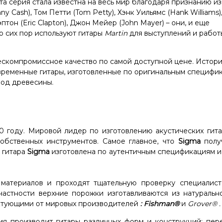
та серия стала известна на весь мир благодаря признанию и
ny Cash), Том Петти (Tom Petty), Хэнк Уильямс (Hank Williams
лэптон (Eric Clapton), Джон Мейер (John Mayer) – они, и еще
о сих пор используют гитары
Martin
для выступлений и работ
бескомпромиссное качество по самой доступной цене. Истор
временные гитары, изготовленные по оригинальным специфи
род древесины.
0 году. Мировой лидер по изготовлению акустических гита
бственных инструментов. Самое главное, что
Sigma
полу
 гитара
Sigma
изготовлена ​​по аутентичным спецификациям 
 материалов и проходят тщательную проверку специалист
частности верхние порожки изготавливаются из натурально
тующими от мировых производителей
:
Fishman®
и
Grover®
.
я производит гитары различных форм и конструкций: пер