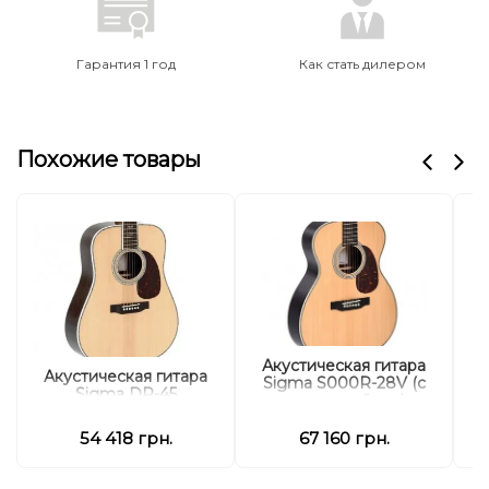
Гарантия 1 год
Как стать дилером
Похожие товары
Акустическая гитара
А
Акустическая гитара
Sigma S000R-28V (с
S
Sigma DR-45
мягким кейсом)
54 418 грн.
67 160 грн.