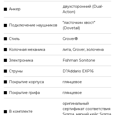
двухсторонний (Dual-
Анкер
Action)
"ласточкин хвост"
Подключение наушников
(Dovetail)
Стиль
Grover®
Колочная механика
лита, Grover, золочена
Электроника
Fishman Sonitone
Струны
D?Addario EXP16
Покрытие корпуса
глянцевое
Покрытие грифа
глянцевое
оригинальный
сертификат соответствия
В комплекте
Sigma
,
мягкий кейс Sigma