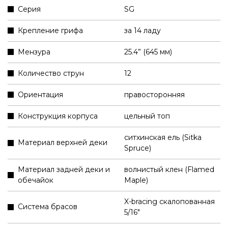
Серия
SG
Крепление грифа
за 14 ладу
Мензура
25.4” (645 мм)
Количество струн
12
Ориентация
правосторонняя
Конструкция корпуса
цельный топ
ситхинская ель (Sitka
Материал верхней деки
Spruce)
Материал задней деки и
волнистый клен (Flamed
обечайок
Maple)
X-bracing скалопованная
Система брасов
5/16"