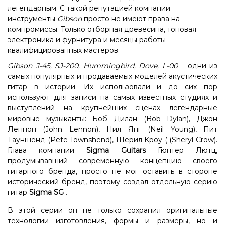
легендарным. С такой репутацией компании
инструменты
Gibson
просто не имеют права на
компромиссы. Только отборная древесина, топовая
электроника и фурнитура и месяцы работы
квалифицированных мастеров.
Gibson J-45, SJ-200, Hummingbird, Dove, L-00
– одни из
самых популярных и продаваемых моделей акустических
гитар в истории. Их использовали и до сих пор
используют для записи на самых известных студиях и
выступлений на крупнейших сценах легендарные
мировые музыканты: Боб Дилан (Bob Dylan), Джон
Леннон (John Lennon), Нил Янг (Neil Young), Пит
Тауншенд (Pete Townshend), Шерил Кроу ( (Sheryl Crow).
Глава компании
Sigma Guitars
Гюнтер Лютц,
продумывавший современную концепцию своего
гитарного бренда, просто не мог оставить в стороне
исторический бренд, поэтому создал отдельную серию
гитар
Sigma SG
.
В этой серии он не только сохранил оригинальные
технологии изготовления, формы и размеры, но и