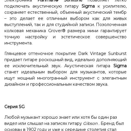
Электроника
Fishman® Sonitone
позволяет легко
подключать акустическую гитару
Sigma
к усилителю,
сохраняет естественный, объемный акустический тембр
– это делает ее отличным выбором как для живых
выступлений, так и для студийной записи. Позолоченная
колковая механика Grover® размера мини гарантирует
точную настройку и эстетическое совершенство
инструмента.
Глянцевое оттеночное покрытие Dark Vintage Sunburst
придает гитаре роскошный вид, идеально дополняющий
ее исключительный звук. Акустическая гитара
Sigma
станет идеальным выбором для музыкантов, которые
ищут мощный многогранный инструмент с элегантным
дизайном и профессиональным качеством звука.
Серия SG
Любой музыкант хорошо знает или хотя бы один раз
видел или слышал на записях гитару
Gibson
. Бренд был
основан в 1902 году и уже к середине столетия стал