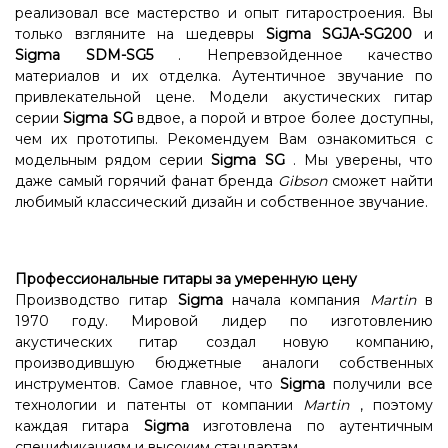
реализовал все мастерство и опыт гитаростроения. Вы
только взгляните на шедевры
Sigma SGJA-SG200
и
Sigma SDM-SG5
. Непревзойденное качество
материалов и их отделка. Аутентичное звучание по
привлекательной цене. Модели акустических гитар
серии
Sigma SG
вдвое, а порой и втрое более доступны,
чем их прототипы. Рекомендуем Вам ознакомиться с
модельным рядом серии
Sigma SG
. Мы уверены, что
даже самый горячий фанат бренда
Gibson
сможет найти
любимый классический дизайн и собственное звучание.
Профессиональные гитары за умеренную цену
Производство гитар
Sigma
начала компания
Martin
в
1970 году. Мировой лидер по изготовлению
акустических гитар создал новую компанию,
производившую бюджетные аналоги собственных
инструментов. Самое главное, что
Sigma
получили все
технологии и патенты от компании
Martin
, поэтому
каждая гитара
Sigma
изготовлена ​​по аутентичным
спецификациям и высоким стандартам.