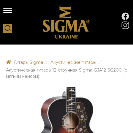
Гитары Sigma
/
Акустические гитары
/
Акустическая гитара 12-струнная Sigma GJA12-SG200 (с
мягким кейсом)