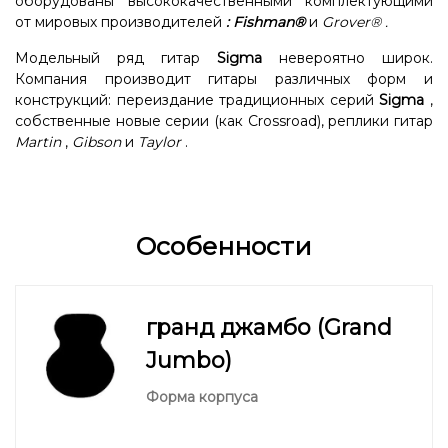
оборудованы высококачественными комплектующими
от мировых производителей
:
Fishman®
и
Grover®
.
Модельный ряд гитар
Sigma
невероятно широк.
Компания производит гитары различных форм и
конструкций: переиздание традиционных серий
Sigma
,
собственные новые серии (как Crossroad), реплики гитар
Martin
,
Gibson
и
Taylor
.
Особенности
гранд джамбо (Grand
Jumbo)
Форма корпуса