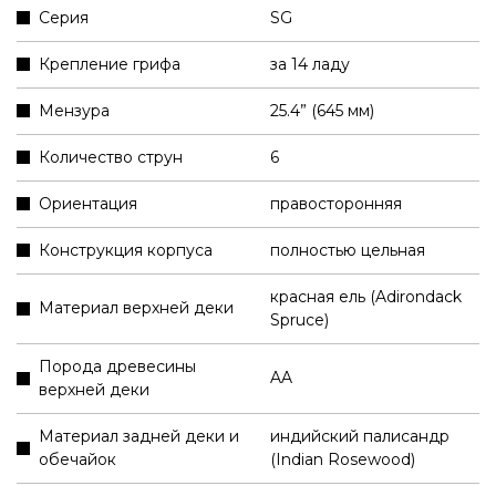
Серия
SG
Крепление грифа
за 14 ладу
Мензура
25.4” (645 мм)
Количество струн
6
Ориентация
правосторонняя
Конструкция корпуса
полностью цельная
красная ель (Adirondack
Материал верхней деки
Spruce)
Порода древесины
AA
верхней деки
Материал задней деки и
индийский палисандр
обечайок
(Indian Rosewood)