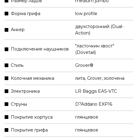
Размер ладов
medium jumbo
Форма грифа
low profile
двухсторонний (Dual-
Анкер
Action)
"ласточкин хвост"
Подключение наушников
(Dovetail)
Стиль
Grover®
Колочная механика
лита, Grover, золочена
Электроника
LR Baggs EAS-VTC
Струны
D?Addario EXP16
Покрытие корпуса
глянцевое
Покрытие грифа
глянцевое