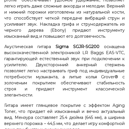
profile" обеспечивает удобное удержание, позволяет
легко играть даже сложные аккорды и мелодии. Верхний
и нижний порожки изготовлены из натуральной кости,
что способствует четкой передаче вибраций струн и
усиливает звук. Накладка грифа и струнодержатель из
черного дерева (Ebony) придают инструменту
изысканный вид и повышают его долговечность.
Акустическая гитара
Sigma SGJR-SG200
оснащена
высококачественной электроникой LR Baggs EAS-VTC,
гарантирующей естественный звук при подключении к
усилителю. Двухсторонний анкерный стержень
позволяет легко настраивать гриф под индивидуальные
потребности музыканта, а литые колья Grover® с
золоченым покрытием обеспечивают стабильность
строя и придают инструмент классической
элегантности.
Гитара имеет глянцевое покрытие с эффектом Aging
Toner, что придает ей изысканный и вечно актуальный
вид. Мензура составляет 25.4 дюйма (645 мм), а ширина
верхнего порожка – 44,5 мм, что делает игру комфортной