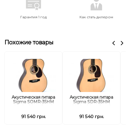
Гарантия 1 год
Как стать дилером
Похожие товары
Акустическая гитара
Акустическая гитара
А
Sigma SOMR-35HM
Sigma SDR-35HM
Limited (с кейсом)
Limited (с кейсом)
91 540 грн.
91 540 грн.