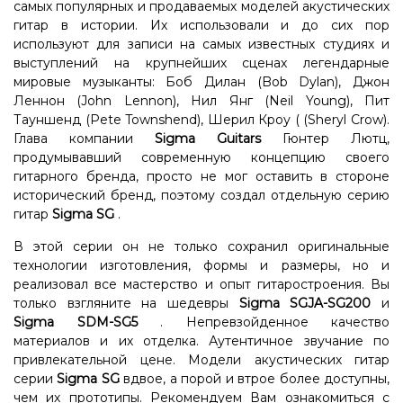
самых популярных и продаваемых моделей акустических
гитар в истории. Их использовали и до сих пор
используют для записи на самых известных студиях и
выступлений на крупнейших сценах легендарные
мировые музыканты: Боб Дилан (Bob Dylan), Джон
Леннон (John Lennon), Нил Янг (Neil Young), Пит
Тауншенд (Pete Townshend), Шерил Кроу ( (Sheryl Crow).
Глава компании
Sigma Guitars
Гюнтер Лютц,
продумывавший современную концепцию своего
гитарного бренда, просто не мог оставить в стороне
исторический бренд, поэтому создал отдельную серию
гитар
Sigma SG
.
В этой серии он не только сохранил оригинальные
технологии изготовления, формы и размеры, но и
реализовал все мастерство и опыт гитаростроения. Вы
только взгляните на шедевры
Sigma SGJA-SG200
и
Sigma SDM-SG5
. Непревзойденное качество
материалов и их отделка. Аутентичное звучание по
привлекательной цене. Модели акустических гитар
серии
Sigma SG
вдвое, а порой и втрое более доступны,
чем их прототипы. Рекомендуем Вам ознакомиться с