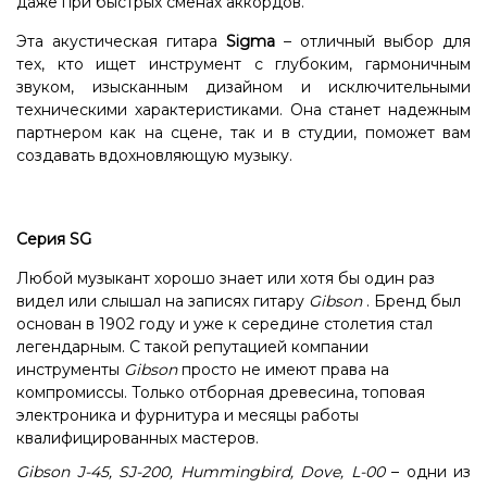
даже при быстрых сменах аккордов.
Эта акустическая гитара
Sigma
– отличный выбор для
тех, кто ищет инструмент с глубоким, гармоничным
звуком, изысканным дизайном и исключительными
техническими характеристиками. Она станет надежным
партнером как на сцене, так и в студии, поможет вам
создавать вдохновляющую музыку.
Серия SG
Любой музыкант хорошо знает или хотя бы один раз
видел или слышал на записях гитару
Gibson
. Бренд был
основан в 1902 году и уже к середине столетия стал
легендарным. С такой репутацией компании
инструменты
Gibson
просто не имеют права на
компромиссы. Только отборная древесина, топовая
электроника и фурнитура и месяцы работы
квалифицированных мастеров.
Gibson J-45, SJ-200, Hummingbird, Dove, L-00
– одни из