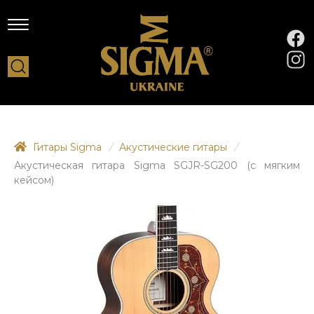
Гитары Sigma
/
Акустические гитары
/
Акустическая гитара Sigma SGJR-SG200 (с мягким
кейсом)