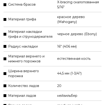
X-bracing скалопованная
Система брасов
5/16"
красное дерево
Материал грифа
(Mahogany)
Материал накладки
черное дерево (Ebony)
грифа и струнодержателя
Радиус накладки
16" (406 мм)
Материал верхнего и
естественная кость
нижнего порожков
Ширина верхнего
44,5 мм (1-3/4?)
порожка
Количество ладов
20
Материал ладов
нейзильбер