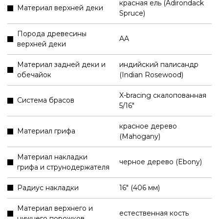
красная ель (Adirondack
Материал верхней деки
Spruce)
Порода древесины
AA
верхней деки
Материал задней деки и
индийский палисандр
обечайок
(Indian Rosewood)
X-bracing скалопованная
Система брасов
5/16"
красное дерево
Материал грифа
(Mahogany)
Материал накладки
черное дерево (Ebony)
грифа и струнодержателя
Радиус накладки
16" (406 мм)
Материал верхнего и
естественная кость
нижнего порожков