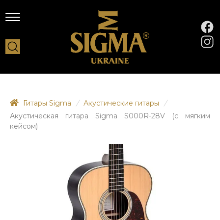
Гитары Sigma
/
Акустические гитары
/
Акустическая гитара Sigma S000R-28V (с мягким
кейсом)