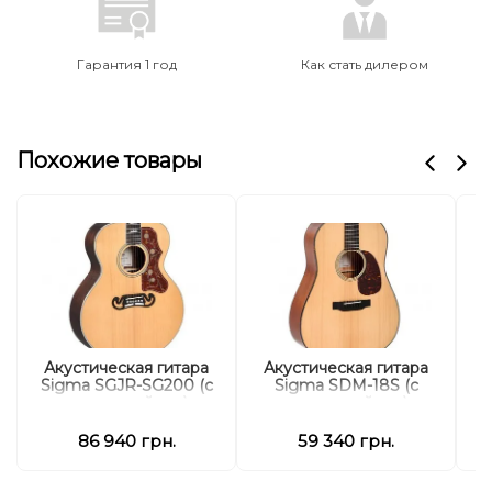
Гарантия 1 год
Как стать дилером
Похожие товары
Акустическая гитара
Акустическая гитара
А
Sigma SGJR-SG200 (с
Sigma SDM-18S (с
мягким кейсом)
мягким кейсом)
86 940 грн.
59 340 грн.