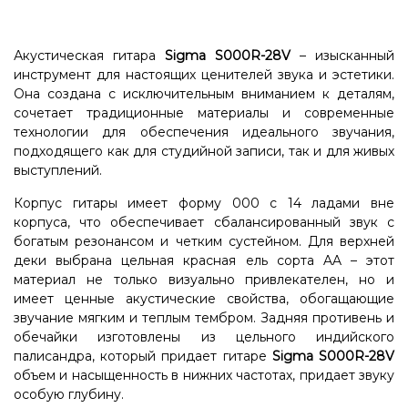
Акустическая гитара
Sigma S000R-28V
– изысканный
инструмент для настоящих ценителей звука и эстетики.
Она создана с исключительным вниманием к деталям,
сочетает традиционные материалы и современные
технологии для обеспечения идеального звучания,
подходящего как для студийной записи, так и для живых
выступлений.
Корпус гитары имеет форму 000 с 14 ладами вне
корпуса, что обеспечивает сбалансированный звук с
богатым резонансом и четким сустейном. Для верхней
деки выбрана цельная красная ель сорта AA – этот
материал не только визуально привлекателен, но и
имеет ценные акустические свойства, обогащающие
звучание мягким и теплым тембром. Задняя противень и
обечайки изготовлены из цельного индийского
палисандра, который придает гитаре
Sigma S000R-28V
объем и насыщенность в нижних частотах, придает звуку
особую глубину.