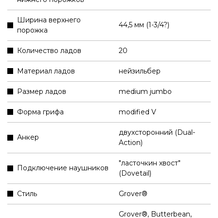
Ширина верхнего
44,5 мм (1-3/4?)
порожка
Количество ладов
20
Материал ладов
нейзильбер
Размер ладов
medium jumbo
Форма грифа
modified V
двухсторонний (Dual-
Анкер
Action)
"ласточкин хвост"
Подключение наушников
(Dovetail)
Стиль
Grover®
Grover®, Butterbean,