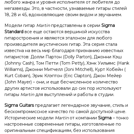
любого жанра и уровня исполнителя от любителя до
мегазвезды. Это, в частности, узнаваемые гитары стилей
18, 28 и 45, вдохновляющие своим видом и звучанием.
Модели гитар
Martin
представлены в серии
Sigma
Standard
все еще остаются вершиной искусства
гитаростроения и являются эталоном для любого
производителя акустических гитар. Эта серия стала
известна на весь мир благодаря признанию известных
гитаристов: Долли Партон (Dolly Parton), Джонни Кэш
(Johnny Cash), Том Петти (Tom Petty), Хэнк Уильямс (Hank
Williams), Джонни Митчелл (Joni Mitchell), Курт Кобейн (
Kurt Cobain), Эрик Клэптон (Eric Clapton), Джон Мейер
(John Mayer) – они, и еще бесчисленное количество
других артистов использовали до сих пор используют
гитары
Martin
для выступлений и работы в студии.
Sigma Guitars
предлагает легендарное звучание, стиль и
бескомпромиссное качество по самой доступной цене.
Исторические модели
Martin
от компании
Sigma
– тонко
настроенные современные гитары, изготовленные по
оригинальным спецификациям, без использования