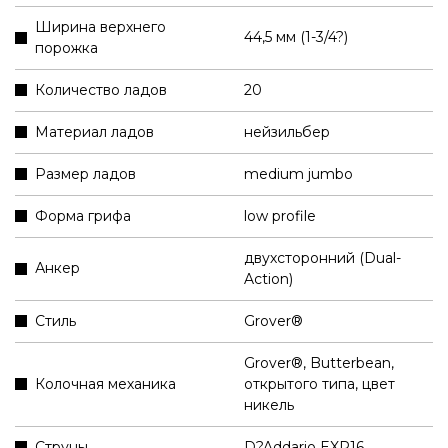
Ширина верхнего
44,5 мм (1-3/4?)
порожка
Количество ладов
20
Материал ладов
нейзильбер
Размер ладов
medium jumbo
Форма грифа
low profile
двухсторонний (Dual-
Анкер
Action)
Стиль
Grover®
Grover®, Butterbean,
Колочная механика
открытого типа, цвет
никель
Струны
D?Addario EXP16