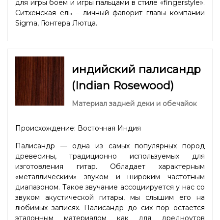
для игры боем и игры пальцами в стиле «fingerstyle».
Ситхенская ель – личный фаворит главы компании
Sigma, Гюнтера Лютца.
индийский палисандр
(Indian Rosewood)
Материал задней деки и обечайок
Происхождение: Восточная Индия
Палисандр — одна из самых популярных пород
древесины, традиционно используемых для
изготовления гитар. Обладает характерным
«металлическим» звуком и широким частотным
диапазоном. Такое звучание ассоциируется у нас со
звуком акустической гитары, мы слышим его на
любимых записях. Палисандр до сих пор остается
эталонным материалом как для дредноутов