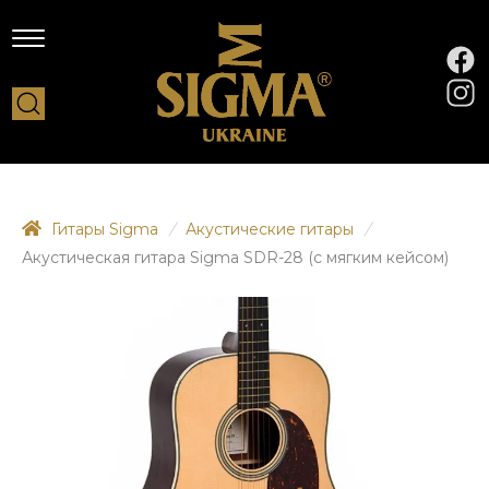
Гитары Sigma
/
Акустические гитары
/
Акустическая гитара Sigma SDR-28 (с мягким кейсом)