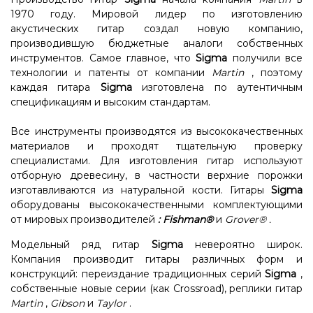
1970 году. Мировой лидер по изготовлению
акустических гитар создал новую компанию,
производившую бюджетные аналоги собственных
инструментов. Самое главное, что
Sigma
получили все
технологии и патенты от компании
Martin
, поэтому
каждая гитара
Sigma
изготовлена ​​по аутентичным
спецификациям и высоким стандартам.
Все инструменты производятся из высококачественных
материалов и проходят тщательную проверку
специалистами. Для изготовления гитар используют
отборную древесину, в частности верхние порожки
изготавливаются из натуральной кости. Гитары
Sigma
оборудованы высококачественными комплектующими
от мировых производителей
:
Fishman®
и
Grover®
.
Модельный ряд гитар
Sigma
невероятно широк.
Компания производит гитары различных форм и
конструкций: переиздание традиционных серий
Sigma
,
собственные новые серии (как Crossroad), реплики гитар
Martin
,
Gibson
и
Taylor
.