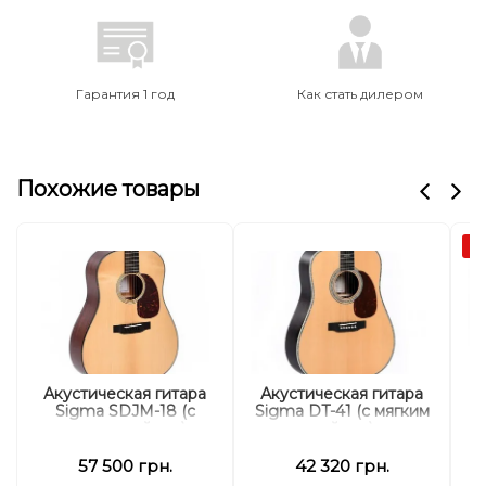
Гарантия 1 год
Как стать дилером
Похожие товары
А
Акустическая гитара
Акустическая гитара
А
Sigma SDJM-18 (с
Sigma DT-41 (с мягким
мягким кейсом)
кейсом)
57 500 грн.
42 320 грн.