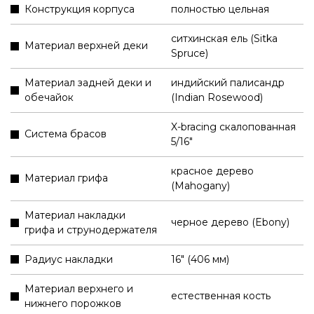
Конструкция корпуса
полностью цельная
ситхинская ель (Sitka
Материал верхней деки
Spruce)
Материал задней деки и
индийский палисандр
обечайок
(Indian Rosewood)
X-bracing скалопованная
Система брасов
5/16"
красное дерево
Материал грифа
(Mahogany)
Материал накладки
черное дерево (Ebony)
грифа и струнодержателя
Радиус накладки
16" (406 мм)
Материал верхнего и
естественная кость
нижнего порожков