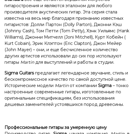
гитаростроения и являются эталоном для любого
производителя акустических гитар. Эта серия стала
известна на весь мир благодаря признанию известных
гитаристов: Долли Партон (Dolly Parton), Джонни Кэш
(Johnny Cash), Том Петти (Tom Petty), Хэнк Уильямс (Hank
Williams), Джонни Митчелл (Joni Mitchell), Курт Кобейн (
Kurt Cobain), Эрик Клэптон (Eric Clapton), Джон Мейер
(John Mayer) – они, и еще бесчисленное количество
других артистов использовали до сих пор используют
гитары
Martin
для выступлений и работы в студии.
Sigma Guitars
предлагает легендарное звучание, стиль и
бескомпромиссное качество по самой доступной цене.
Исторические модели
Martin
от компании
Sigma
– тонко
настроенные современные гитары, изготовленные по
оригинальным спецификациям, без использования
дешевых заменителей устоявшихся пород древесины.
Профессиональные гитары за умеренную цену
Производство гитар
Sigma
начала компания
Martin
в