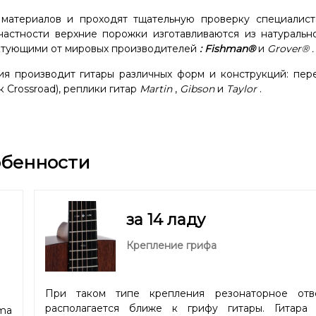
 материалов и проходят тщательную проверку специалист
частности верхние порожки изготавливаются из натурально
тующими от мировых производителей
:
Fishman®
и
Grover®
.
я производит гитары различных форм и конструкций: пер
 Crossroad), реплики гитар
Martin
,
Gibson
и
Taylor
.
обенности
за 14 ладу
Крепление грифа
При таком типе крепления резонаторное отв
располагается ближе к грифу гитары. Гитара 
ma