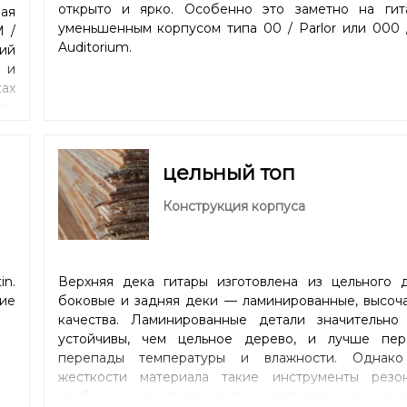
открыто и ярко. Особенно это заметно на гит
ая
уменьшенным корпусом типа 00 / Parlor или 000 
M /
Auditorium.
ий
 и
ах
или
са
ки.
едь
цельный топ
ся
сти
Конструкция корпуса
ая
ена
ьно
n.
Верхняя дека гитары изготовлена из цельного д
ие
боковые и задняя деки — ламинированные, высоч
качества. Ламинированные детали значительно
устойчивы, чем цельное дерево, и лучше пер
перепады температуры и влажности. Однако
жесткости материала такие инструменты резо
слабее, чем те, что полностью изготовлены из масси