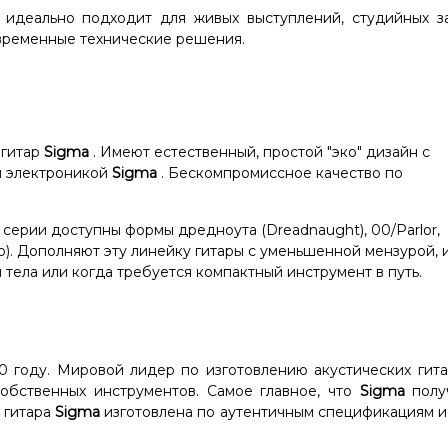
идеально подходит для живых выступлений, студийных з
овременные технические решения.
 гитар
Sigma
. Имеют естественный, простой "эко" дизайн с
й электроникой
Sigma
.
Бескомпромиссное качество по
 серии доступны формы дредноута (Dreadnaught), 00/Parlor,
o).
Дополняют эту линейку гитары с уменьшенной мензурой, 
тела или когда требуется компактный инструмент в путь.
0 году. Мировой лидер по изготовлению акустических гита
бственных инструментов. Самое главное, что
Sigma
полу
 гитара
Sigma
изготовлена ​​по аутентичным спецификациям 