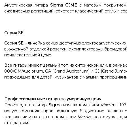
Акустическая гитара
Sigma GJME
с матовым покрытием 
ежедневных репетиций, сочетает классический стиль и с
Серия SE
Серия
SE
– линейка самых доступных электроакустических
выжженной отделкой розетки.
Укомплектованы брендово
привлекательной цене.
Все гитары имеют цельный топ из ситхинской ели, в рамках
000/OM/Audiorium, GA (Grand Auditorium) и GJ (Grand Jumb
подходящие для детей, музыкантов с малыми пропорциями 
Профессиональные гитары за умеренную цену
Производство гитар
Sigma
начала компания
Martin
в 197
новую компанию, производившую бюджетные аналоги со
технологии и патенты от компании
Martin
, поэтому каждая
стандартам.