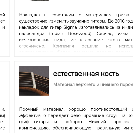
ой
Накладка в сочетании с материалом грифа
ет
существенно изменить звучание гитары. До 2016 го
 и
накладок для гитар Sigma изготавливались из инд
палисандра (Indian Rosewood). Сейчас, из-за 
исчезновения вида, использование этого мат
ограничено. Компания решила не использ
альтернативные, более дешевые породы палисан
найти более инновационное решение. Маст
технологи Sigma Guitars решили использовать м
(Micarta), композитный материал, очень похо
естественная кость
звуковым характеристикам на черное дерево (Ebon
значительно более устойчивый к перепадам темпе
Материал верхнего и нижнего поро
и влажности, чем традиционная древесина. Резкое
звучание придаст разборчивость каждой ноте. Про
накладки также улучшает стабильность геометрии г
и,
Прочный материал, хорошо противостоящий и
м)
Эффективно передает резонирование струн на ко
ет
гриф гитары, и наоборот. Нижний порожек
ие
компенсацию, обеспечивающую правильную инт