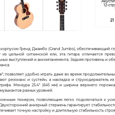
Акусти
12-ст
21
 корпусом Гренд Джамбо (Grand Jumbo), обеспечивающий гл
 из цельной ситхинской ели, эта гитара отличается прев
ных выступлений и аккомпанемента. Задняя противень и об
анса.
le", позволяет удобно играть даже во время продолжительны
ют резонанс и сустейн, а накладка и струнодержатель из
грифа. Мензура 25.4” (645 мм) и ширина верхнего порожка
музыкантов разных уровней.
роенным тюнером, позволяющим легко подключаться к уси
Двухсторонний анкерный стержень гарантирует стабильност
печивает точную настройку и длительную стабильность строя