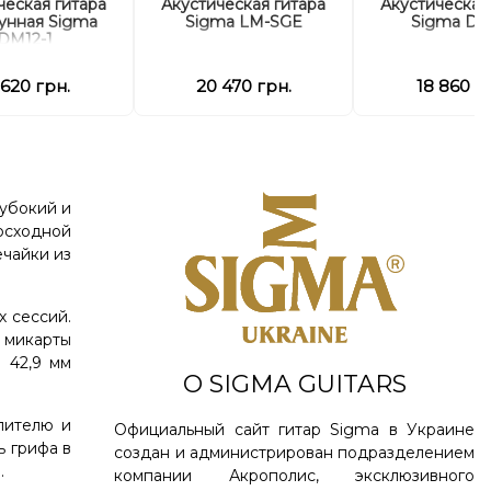
ческая гитара
Акустическая гитара
Акустическая
рунная Sigma
Sigma LM-SGE
Sigma D
DM12-1
 620 грн.
20 470 грн.
18 860 г
убокий и
осходной
ечайки из
х сессий.
 микарты
 42,9 мм
О SIGMA GUITARS
лителю и
Официальный сайт гитар Sigma в Украине
ь грифа в
создан и администрирован подразделением
.
компании Акрополис, эксклюзивного