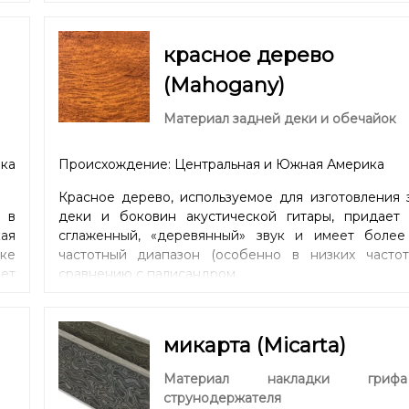
красное дерево
(Mahogany)
Материал задней деки и обечайок
ка
Происхождение: Центральная и Южная Америка
Красное дерево, используемое для изготовления 
 в
деки и боковин акустической гитары, придает 
кая
сглаженный, «деревянный» звук и имеет более
ике
частотный диапазон (особенно в низких частот
ет
сравнению с палисандром.
ю.
 и
 /
микарта (Micarta)
ля
».
Материал накладки гри
ma,
струнодержателя