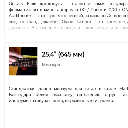
Guitars. Если дредноуты – эталон и самая популярн
форма гитары в мире, а корпуса 00 / Parlor и 000 / O
Auditorium – это про утончённый, изысканный внешн
вид, то гранд джамбо (Grand Jumbo) – это громкость
дерзость. Вы наверняка видели такие модели в рук
известных гитаристов: Ноэля Галлахера, Боба Дилана 
Пита Таунсенда. Основное преимущество такого корпу
– размер; большая площадь топа, обечаек и задней де
Это расширяет динамический диапазон, в первую очер
25.4” (645 мм)
в нижней части частотного спектра. Формирует
уникальное звучание, которое невозможно воспроизве
Мензура
с другим типом корпуса. Оригинальная акустическ
гитара формы гранд джамбо (Grand Jumbo) была выпущ
компанией Gibson ещё в 1937 году. Инструмент идеал
подходит для игры ритма или аккомпанемента.
Стандартная длина мензуры для гитар в стиле Marti
Благодаря более высокому натяжению струн так
инструменты звучат четко, выразительно и громко.