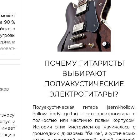
 может
да 90 %
ийского
угрозы
ериала
овать
дра, а
ера и
ПОЧЕМУ ГИТАРИСТЫ
икарту
ВЫБИРАЮТ
жий по
y), но
ПОЛУАКУСТИЧЕСКИЕ
ратуры
жков
ЭЛЕКТРОГИТАРЫ?
, яркое
чность
Полуакустическая гитара (semi-hollow,
рифа.
hollow body guitar) – это электрогитара с
зносу.
полностью или частично полым корпусом.
рпус и
История этих инструментов начиналась с
 имеет
громоздких джазовых "банок", акустических
онацию
гитар с изогнутой верхней декой (арктоп),