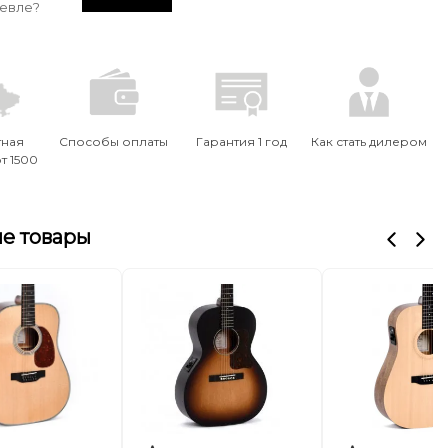
евле?
тная
Способы оплаты
Гарантия 1 год
Как стать дилером
т 1500
е товары