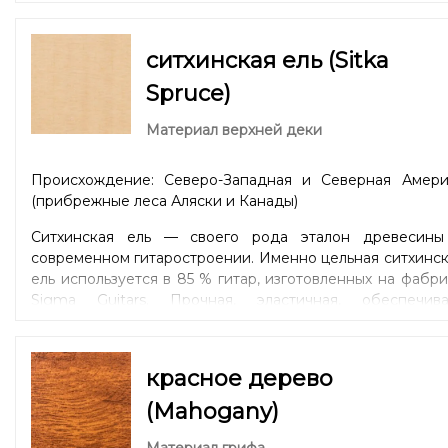
ситхинская ель (Sitka
Spruce)
Материал верхней деки
Происхождение: Северо-Западная и Северная Амери
(прибрежные леса Аляски и Канады)
Ситхинская ель — своего рода эталон древесины
современном гитаростроении. Именно цельная ситхинс
ель используется в 85 % гитар, изготовленных на фабр
Sigma Guitars. Прочная, эластичная, обеспечива
широкий динамический диапазон и четкую артикуляци
Универсальный вариант для дредноутов (Dreadnought)
моделей уменьшенных форм 00 / Parlor или 000 / OM
красное дерево
Auditorium. Древесина одинаково хорошо подойдет д
игры боем и игры пальцами в стиле «fingerstyle
(Mahogany)
Ситхенская ель – личный фаворит главы компании Sig
Гюнтера Лютца.
Материал грифа