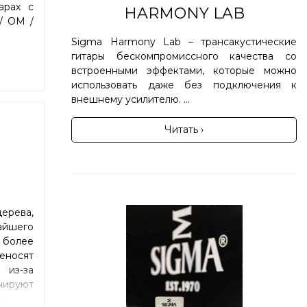
арах с
HARMONY LAB
/ OM /
Sigma Harmony Lab – трансакустические
гитары бескомпромиссного качества со
встроенными эффектами, которые можно
использовать даже без подключения к
внешнему усилителю. ...
Читать ›
ерева,
айшего
 более
еносят
 из-за
нируют
ва.