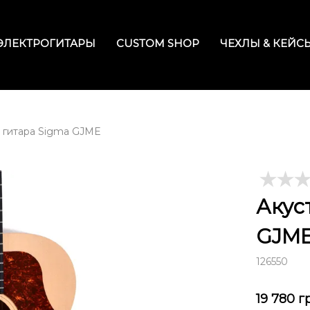
ЭЛЕКТРОГИТАРЫ
CUSTOM SHOP
ЧЕХЛЫ & КЕЙС
 гитара Sigma GJME
Акус
GJM
126550
19 780
г