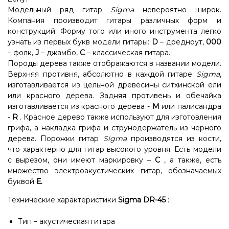
Модельный ряд гитар
Sigma
невероятно широк.
Компания производит гитары различных форм и
конструкций. Форму того или иного инструмента легко
узнать из первых букв модели гитары:
D
– дредноут,
000
– фолк,
J
– джамбо,
C
– классическая гитара.
Породы дерева также отображаются в названии модели.
Верхняя противня, абсолютно в каждой гитаре
Sigma
,
изготавливается из цельной древесины ситхинской ели
или красного дерева. Задняя противень и обечайка
изготавливается из красного дерева -
М
или палисандра
-
R
. Красное дерево также используют для изготовления
грифа, а накладка грифа и струнодержатель из черного
дерева. Порожки гитар
Sigma
производятся из кости,
что характерно для гитар высокого уровня. Есть модели
с вырезом, они имеют маркировку –
С
, а также, есть
множество электроакустических гитар, обозначаемых
буквой
Е.
Технические характеристики
Sigma DR-45
:
Тип – акустическая гитара