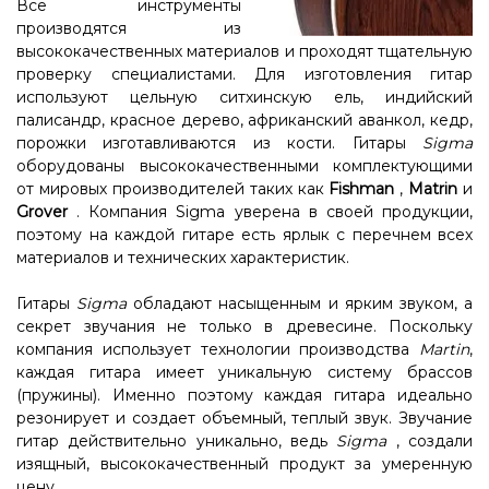
Все инструменты
производятся из
высококачественных материалов и проходят тщательную
проверку специалистами. Для изготовления гитар
используют цельную ситхинскую ель, индийский
палисандр, красное дерево, африканский аванкол, кедр,
порожки изготавливаются из кости. Гитары
Sigma
оборудованы высококачественными комплектующими
от мировых производителей таких как
Fishman
,
Matrin
и
Grover
. Компания Sigma уверена в своей продукции,
поэтому на каждой гитаре есть ярлык с перечнем всех
материалов и технических характеристик.
Гитары
Sigma
обладают насыщенным и ярким звуком, а
секрет звучания не только в древесине. Поскольку
компания использует технологии производства
Martin
,
каждая гитара имеет уникальную систему брассов
(пружины). Именно поэтому каждая гитара идеально
резонирует и создает объемный, теплый звук. Звучание
гитар действительно уникально, ведь
Sigma
, создали
изящный, высококачественный продукт за умеренную
цену.