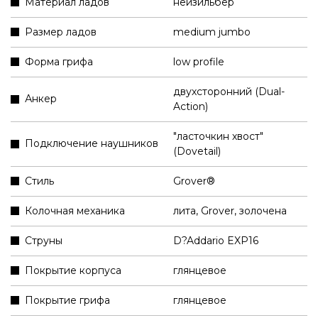
Материал ладов
нейзильбер
Размер ладов
medium jumbo
Форма грифа
low profile
двухсторонний (Dual-
Анкер
Action)
"ласточкин хвост"
Подключение наушников
(Dovetail)
Стиль
Grover®
Колочная механика
лита, Grover, золочена
Струны
D?Addario EXP16
Покрытие корпуса
глянцевое
Покрытие грифа
глянцевое