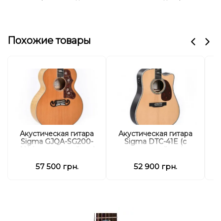
Похожие товары
А
Акустическая гитара
Акустическая гитара
Sigma GJQA-SG200-
Sigma DTC-41E (с
AN (с мягким кейсом)
мягким кейсом)
57 500 грн.
52 900 грн.