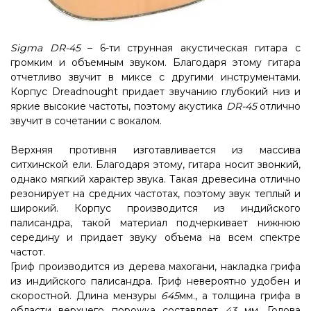
Sigma DR-45
– 6-ти струнная акустическая гитара с
громким и объемным звуком. Благодаря этому гитара
отчетливо звучит в миксе с другими инструментами.
Корпус Dreadnought придает звучанию глубокий низ и
яркие высокие частоты, поэтому акустика
DR-45
отлично
звучит в сочетании с вокалом.
Верхняя противня изготавливается из массива
ситхинской ели. Благодаря этому, гитара носит звонкий,
однако мягкий характер звука. Такая древесина отлично
резонирует на средних частотах, поэтому звук теплый и
широкий. Корпус производится из индийского
палисандра, такой материал подчеркивает нижнюю
середину и придает звуку объема на всем спектре
частот.
Гриф производится из дерева махогани, накладка грифа
из индийского палисандра. Гриф невероятно удобен и
скоростной. Длина мензуры
645
мм., а толщина грифа в
области верхнего порожка составляет
43
мм. Голова