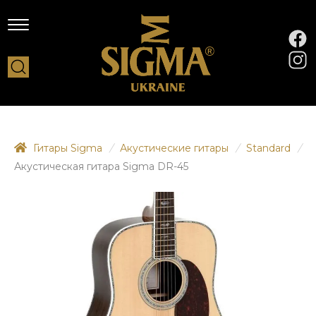
Гитары Sigma
/
Акустические гитары
/
Standard
/
Акустическая гитара Sigma DR-45