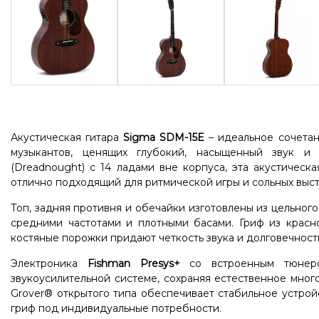
Акустическая гитара
Sigma SDM-15E
– идеальное сочетан
музыкантов, ценящих глубокий, насыщенный звук и 
(Dreadnought) с 14 ладами вне корпуса, эта акустическ
отлично подходящий для ритмической игры и сольных выс
Топ, задняя противня и обечайки изготовлены из цельног
средними частотами и плотными басами. Гриф из красно
костяные порожки придают четкость звука и долговечност
Электроника
Fishman Presys+
со встроенным тюнеро
звукоусилительной системе, сохраняя естественное мног
Grover® открытого типа обеспечивает стабильное устрой
гриф под индивидуальные потребности.