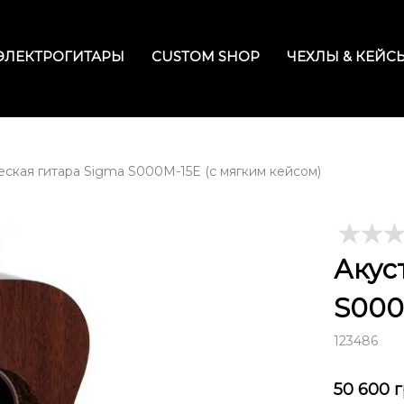
ЭЛЕКТРОГИТАРЫ
CUSTOM SHOP
ЧЕХЛЫ & КЕЙС
еская гитара Sigma S000M-15E (с мягким кейсом)
Акус
S000
123486
50 600
г