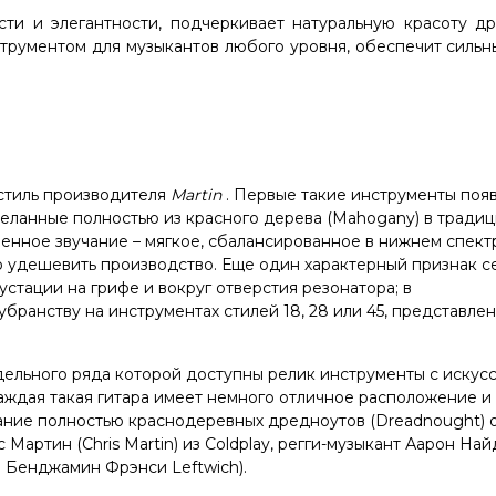
и и элегантности, подчеркивает натуральную красоту др
рументом для музыкантов любого уровня, обеспечит сильны
стиль производителя
Martin
. Первые такие инструменты поя
сделанные полностью из красного дерева (Mahogany) в тради
енное звучание – мягкое, сбалансированное в нижнем спект
о удешевить производство. Еще один характерный признак с
стации на грифе и вокруг отверстия резонатора; в
ранству на инструментах стилей 18, 28 или 45, представлен
ельного ряда которой доступны релик инструменты с искус
аждая такая гитара имеет немного отличное расположение и
чание полностью краснодеревных дредноутов (Dreadnought) 
 Мартин (Chris Martin) из Coldplay, регги-музыкант Аарон На
ен Бенджамин Фрэнси Leftwich).