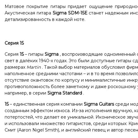
Матовое покрытие гитары придает ощущение природност
Акустическая гитара
Sigma SDM-15E
станет надежным инст
детализированность в каждой ноте.
Серия 15
Серия
15
– гитары
Sigma
, воспроизводящие одноименный 
свет в далёких 1940-х годах. Это были доступные гитары 
размерах
Martin
. Такой выбор материалов обусловил фирм
наполненное средними частотами – и в то время позволил
отсутствие окантовок по корпусу и минималистичные инкру
противоположность более заметному и даже роскошному уб
например, в серии
Sigma Standard
.
15
– единственная серия компании
Sigma Guitars
среди мод
созданным эффектом износа. Из-за исполнения вручную, к
потертостей, что делает ее уникальной. Иконическое зву
и использовали множество гитаристов, среди которых: Крис
Смит (Aaron Nigel Smith), и английский певец и автор пес