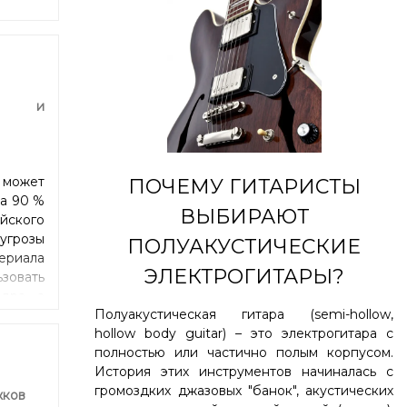
фа и
 может
ПОЧЕМУ ГИТАРИСТЫ
да 90 %
ВЫБИРАЮТ
ийского
угрозы
ПОЛУАКУСТИЧЕСКИЕ
ериала
ЭЛЕКТРОГИТАРЫ?
овать
дра, а
Полуакустическая гитара (semi-hollow,
ера и
hollow body guitar) – это электрогитара с
икарту
полностью или частично полым корпусом.
жий по
История этих инструментов начиналась с
y), но
громоздких джазовых "банок", акустических
ратуры
жков