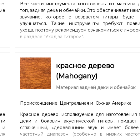
n.
Все части инструмента изготовлены из массива д
ие
топ, задняя дека и обечайки. Это обеспечивает на
звучание, которое с возрастом гитары будет 
улучшаться. Такие инструменты требуют прави
ухода, поэтому рекомендуем ознакомиться с инфор
в разделе "
Уход за гитарой
".
красное дерево
(Mahogany)
Материал задней деки и обечайок
Происхождение: Центральная и Южная Америка
ее
Красное дерево, используемое для изготовления 
ти
деки и боковин акустической гитары, придает 
 и
сглаженный, «деревянный» звук и имеет более
ля
частотный диапазон (особенно в низких частот