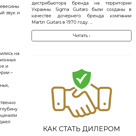
дистрибьютора бренда на территории
евесины.
Украины. Sigma Guitars были созданы в
й звук и
качестве дочернего бренда компании
Martin Guitars в 1970 году. ...
Читать ›
вились на
ционных
ре и
ерии –
ных,
ственно
 глубину
оценили
йджел
КАК СТАТЬ ДИЛЕРОМ