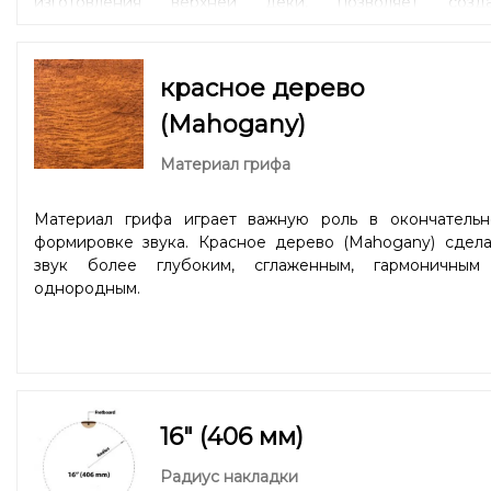
изготовления верхней деки, позволяет созда
инструмент, звук которого отличается низк
содержанием обертонов, ровной динамикой
выразительными средними частотами. Прекрас
красное дерево
подойдет для игры в стиле блюз.
(Mahogany)
Материал грифа
Материал грифа играет важную роль в окончательн
формировке звука. Красное дерево (Mahogany) сдела
звук более глубоким, сглаженным, гармоничным
однородным.
16" (406 мм)
Радиус накладки