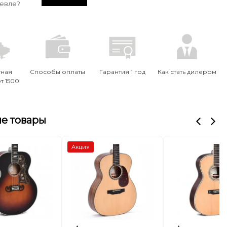
евле?
тная
Способы оплаты
Гарантия 1 год
Как стать дилером
т 1500
е товары
Акция