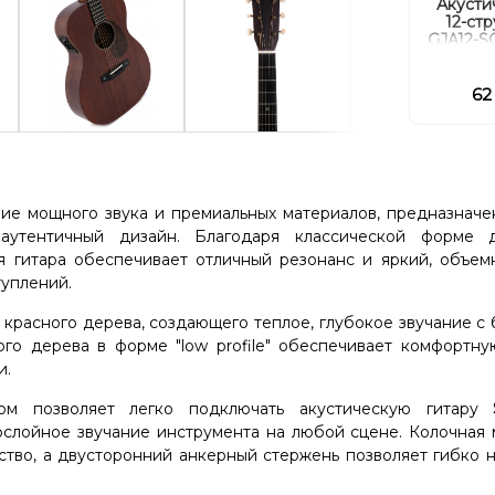
Акусти
12-ст
GJA12-S
62
ие мощного звука и премиальных материалов, предназначе
аутентичный дизайн. Благодаря классической форме 
ая гитара обеспечивает отличный резонанс и яркий, объем
туплений.
о красного дерева, создающего теплое, глубокое звучание с
го дерева в форме "low profile" обеспечивает комфортную
и.
м позволяет легко подключать акустическую гитару
ослойное звучание инструмента на любой сцене. Колочная 
ство, а двусторонний анкерный стержень позволяет гибко 