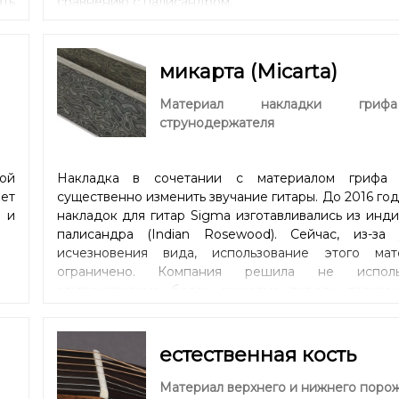
ть
сравнению с палисандром.
им
 и
но
микарта (Micarta)
Материал накладки гри
струнодержателя
ой
Накладка в сочетании с материалом грифа
ет
существенно изменить звучание гитары. До 2016 го
 и
накладок для гитар Sigma изготавливались из инд
палисандра (Indian Rosewood). Сейчас, из-за 
исчезновения вида, использование этого мат
ограничено. Компания решила не использ
альтернативные, более дешевые породы палисан
найти более инновационное решение. Маст
технологи Sigma Guitars решили использовать м
(Micarta), композитный материал, очень похо
естественная кость
звуковым характеристикам на черное дерево (Ebon
значительно более устойчивый к перепадам темпе
Материал верхнего и нижнего поро