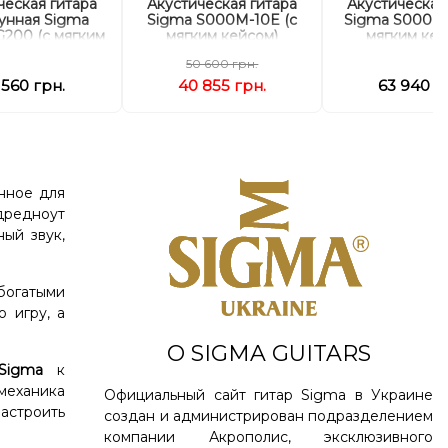
ческая гитара
Акустическая гитара
Акустическая
рунная Sigma
Sigma S000M-10E (с
Sigma S000R-
G200 (с мягким
мягким кейсом)
мягким кей
кейсом)
50 600 грн.
 560 грн.
40 855 грн.
63 940 г
нное для
дредноут
ный звук,
 богатыми
 игру, а
О SIGMA GUITARS
Sigma
к
механика
Официальный сайт гитар Sigma в Украине
настроить
создан и администрирован подразделением
компании Акрополис, эксклюзивного