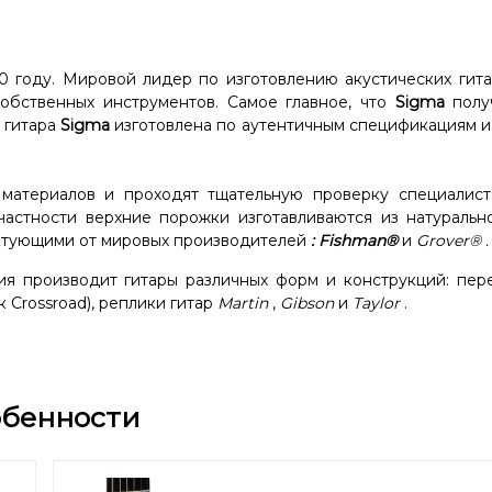
0 году. Мировой лидер по изготовлению акустических гита
бственных инструментов. Самое главное, что
Sigma
полу
 гитара
Sigma
изготовлена ​​по аутентичным спецификациям 
 материалов и проходят тщательную проверку специалист
частности верхние порожки изготавливаются из натурально
тующими от мировых производителей
:
Fishman®
и
Grover®
.
я производит гитары различных форм и конструкций: пер
 Crossroad), реплики гитар
Martin
,
Gibson
и
Taylor
.
обенности