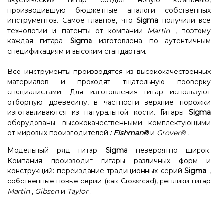
акустических гитар создал новую компанию,
производившую бюджетные аналоги собственных
инструментов. Самое главное, что
Sigma
получили все
технологии и патенты от компании
Martin
, поэтому
каждая гитара
Sigma
изготовлена ​​по аутентичным
спецификациям и высоким стандартам.
Все инструменты производятся из высококачественных
материалов и проходят тщательную проверку
специалистами. Для изготовления гитар используют
отборную древесину, в частности верхние порожки
изготавливаются из натуральной кости. Гитары
Sigma
оборудованы высококачественными комплектующими
от мировых производителей
:
Fishman®
и
Grover®
.
Модельный ряд гитар
Sigma
невероятно широк.
Компания производит гитары различных форм и
конструкций: переиздание традиционных серий
Sigma
,
собственные новые серии (как Crossroad), реплики гитар
Martin
,
Gibson
и
Taylor
.