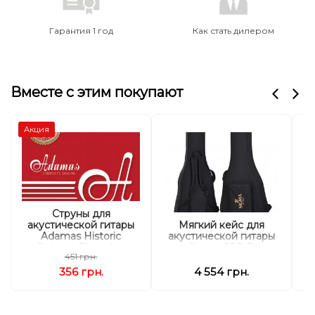
Гарантия 1 год
Как стать дилером
Вместе с этим покупают
Акция
Струны для
Мягкий кейс для
акустической гитары
а
акустической гитары
Adamas Historic
D
Sigma SSC-D
Reissue Phosphor
451 грн.
Bronze 1818, 12-53w
356 грн.
4 554 грн.