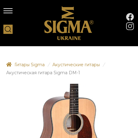
Гитары Sigma
/
Акустические гитары
/
Акустическая гитара Sigma DM-1