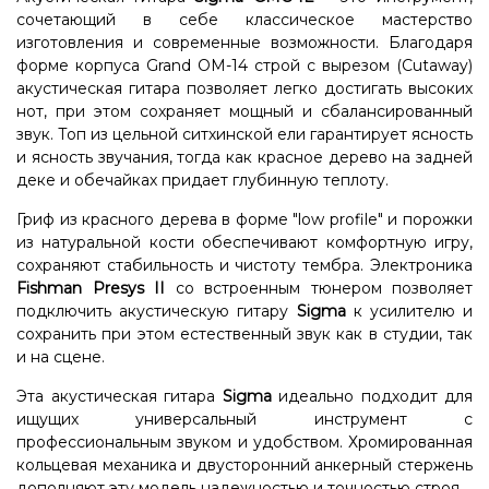
сочетающий в себе классическое мастерство
изготовления и современные возможности. Благодаря
форме корпуса Grand OM-14 строй с вырезом (Cutaway)
акустическая гитара позволяет легко достигать высоких
нот, при этом сохраняет мощный и сбалансированный
звук. Топ из цельной ситхинской ели гарантирует ясность
и ясность звучания, тогда как красное дерево на задней
деке и обечайках придает глубинную теплоту.
Гриф из красного дерева в форме "low profile" и порожки
из натуральной кости обеспечивают комфортную игру,
сохраняют стабильность и чистоту тембра. Электроника
Fishman Presys II
со встроенным тюнером позволяет
подключить акустическую гитару
Sigma
к усилителю и
сохранить при этом естественный звук как в студии, так
и на сцене.
Эта акустическая гитара
Sigma
идеально подходит для
ищущих универсальный инструмент с
профессиональным звуком и удобством. Хромированная
кольцевая механика и двусторонний анкерный стержень
дополняют эту модель надежностью и точностью строя.