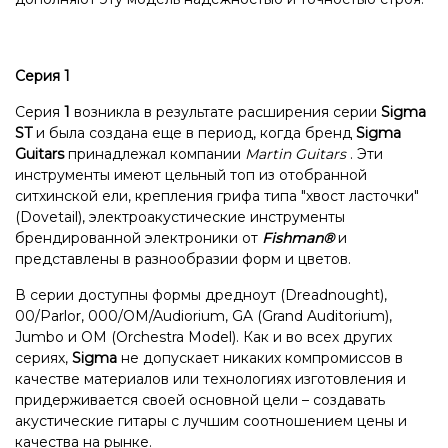
Серия 1
Серия
1
возникла в результате расширения серии
Sigma
ST
и была создана еще в период, когда бренд
Sigma
Guitars
принадлежал компании
Martin Guitars
. Эти
инструменты имеют цельный топ из отобранной
ситхинской ели, крепления грифа типа "хвост ласточки"
(Dovetail), электроакустические инструменты
брендированной электроники от
Fishman®
и
представлены в разнообразии форм и цветов.
В серии доступны формы дредноут (Dreadnought),
00/Parlor, 000/OM/Audiorium, GA (Grand Auditorium),
Jumbo и OM (Orchestra Model). Как и во всех других
сериях,
Sigma
не допускает никаких компромиссов в
качестве материалов или технологиях изготовления и
придерживается своей основной цели – создавать
акустические гитары с лучшим соотношением цены и
качества на рынке.