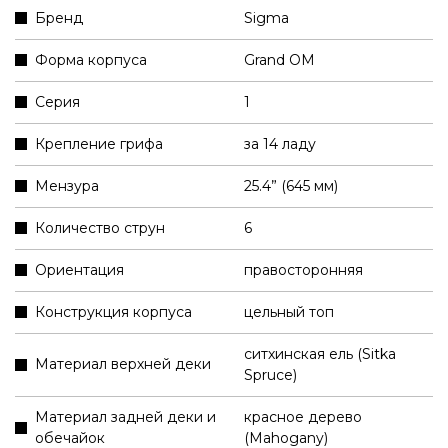
Бренд
Sigma
Форма корпуса
Grand OM
Серия
1
Крепление грифа
за 14 ладу
Мензура
25.4” (645 мм)
Количество струн
6
Ориентация
правосторонняя
Конструкция корпуса
цельный топ
ситхинская ель (Sitka
Материал верхней деки
Spruce)
Материал задней деки и
красное дерево
обечайок
(Mahogany)