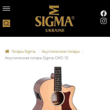
Гитары Sigma
/
Акустические гитары
/
Акустическая гитара Sigma GMC-1E