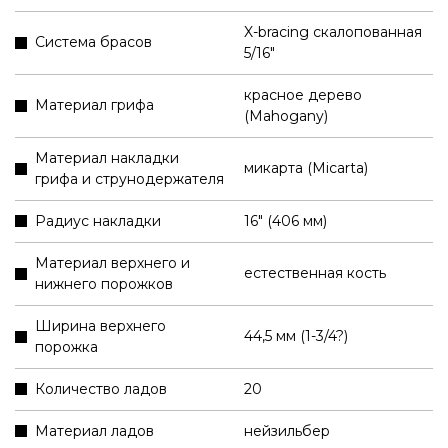
X-bracing скалопованная
Система брасов
5/16"
красное дерево
Материал грифа
(Mahogany)
Материал накладки
микарта (Micarta)
грифа и струнодержателя
Радиус накладки
16" (406 мм)
Материал верхнего и
естественная кость
нижнего порожков
Ширина верхнего
44,5 мм (1-3/4?)
порожка
Количество ладов
20
Материал ладов
нейзильбер