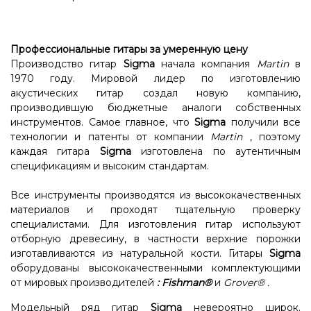
Профессиональные гитары за умеренную цену
Производство гитар
Sigma
начала компания
Martin
в
1970 году. Мировой лидер по изготовлению
акустических гитар создал новую компанию,
производившую бюджетные аналоги собственных
инструментов. Самое главное, что
Sigma
получили все
технологии и патенты от компании
Martin
, поэтому
каждая гитара
Sigma
изготовлена ​​по аутентичным
спецификациям и высоким стандартам.
Все инструменты производятся из высококачественных
материалов и проходят тщательную проверку
специалистами. Для изготовления гитар используют
отборную древесину, в частности верхние порожки
изготавливаются из натуральной кости. Гитары
Sigma
оборудованы высококачественными комплектующими
от мировых производителей
:
Fishman®
и
Grover®
.
Модельный ряд гитар
Sigma
невероятно широк.