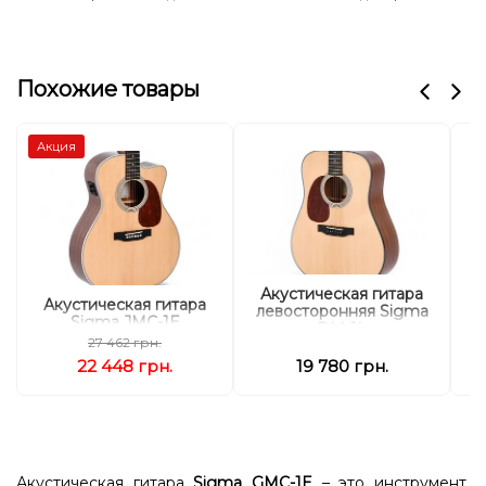
Похожие товары
Акция
Акустическая гитара
Акустическая гитара
А
левосторонняя Sigma
Sigma JMC-1E
DM-1L
27 462 грн.
22 448 грн.
19 780 грн.
Акустическая гитара
Sigma GMC-1E
– это инструмент,