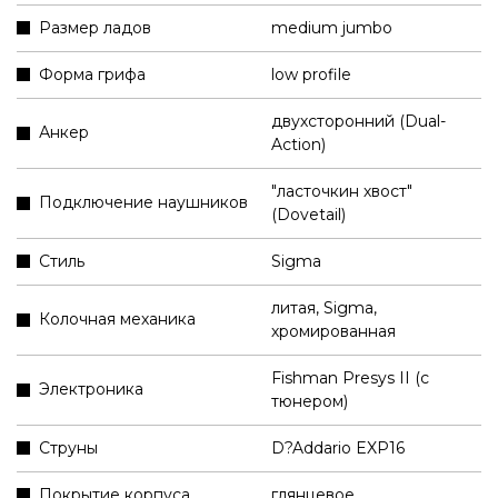
Размер ладов
medium jumbo
Форма грифа
low profile
двухсторонний (Dual-
Анкер
Action)
"ласточкин хвост"
Подключение наушников
(Dovetail)
Стиль
Sigma
литая, Sigma,
Колочная механика
хромированная
Fishman Presys II (с
Электроника
тюнером)
Струны
D?Addario EXP16
Покрытие корпуса
глянцевое