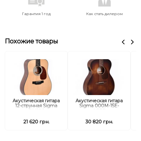
Гарантия 1 год
Как стать дилером
Похожие товары
Акустическая гитара
Акустическая гитара
А
12-струнная Sigma
Sigma 000M-15E-
DM12-1
AGED
21 620 грн.
30 820 грн.