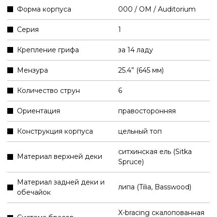
Форма корпуса
000 / OM / Auditorium
Серия
1
Крепление грифа
за 14 ладу
Мензура
25.4” (645 мм)
Количество струн
6
Ориентация
правосторонняя
Конструкция корпуса
цельный топ
ситхинская ель (Sitka
Материал верхней деки
Spruce)
Материал задней деки и
липа (Tilia, Basswood)
обечайок
X-bracing скалопованная