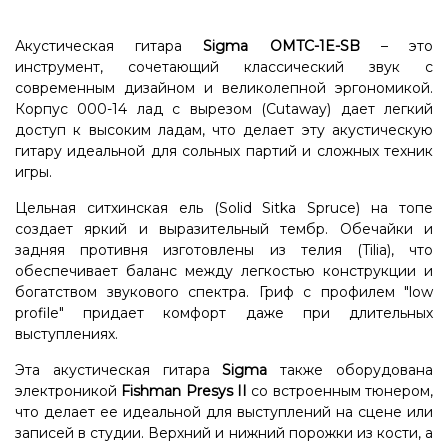
Акустическая гитара
Sigma OMTC-1E-SB
– это
инструмент, сочетающий классический звук с
современным дизайном и великолепной эргономикой.
Корпус 000-14 лад с вырезом (Cutaway) дает легкий
доступ к высоким ладам, что делает эту акустическую
гитару идеальной для сольных партий и сложных техник
игры.
Цельная ситхинская ель (Solid Sitka Spruce) на топе
создает яркий и выразительный тембр. Обечайки и
задняя противня изготовлены из телия (Tilia), что
обеспечивает баланс между легкостью конструкции и
богатством звукового спектра. Гриф с профилем "low
profile" придает комфорт даже при длительных
выступлениях.
Эта акустическая гитара
Sigma
также оборудована
электроникой
Fishman Presys II
со встроенным тюнером,
что делает ее идеальной для выступлений на сцене или
записей в студии. Верхний и нижний порожки из кости, а