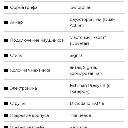
Форма грифа
low profile
двухсторонний (Dual-
Анкер
Action)
"ласточкин хвост"
Подключение наушников
(Dovetail)
Стиль
Sigma
литая, Sigma,
Колочная механика
хромированная
Fishman Presys II (с
Электроника
тюнером)
Струны
D?Addario EXP16
Покрытие корпуса
глянцевое
Покрытие грифа
матовое