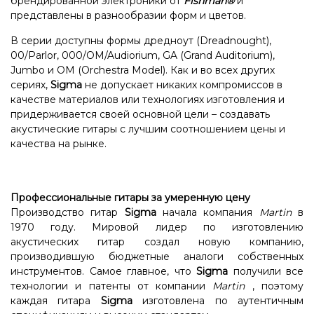
брендированной электроники от
Fishman®
и
представлены в разнообразии форм и цветов.
В серии доступны формы дредноут (Dreadnought),
00/Parlor, 000/OM/Audiorium, GA (Grand Auditorium),
Jumbo и OM (Orchestra Model). Как и во всех других
сериях,
Sigma
не допускает никаких компромиссов в
качестве материалов или технологиях изготовления и
придерживается своей основной цели – создавать
акустические гитары с лучшим соотношением цены и
качества на рынке.
Профессиональные гитары за умеренную цену
Производство гитар
Sigma
начала компания
Martin
в
1970 году. Мировой лидер по изготовлению
акустических гитар создал новую компанию,
производившую бюджетные аналоги собственных
инструментов. Самое главное, что
Sigma
получили все
технологии и патенты от компании
Martin
, поэтому
каждая гитара
Sigma
изготовлена ​​по аутентичным