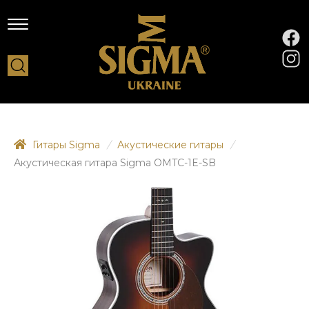
Гитары Sigma
/
Акустические гитары
/
Акустическая гитара Sigma OMTC-1E-SB