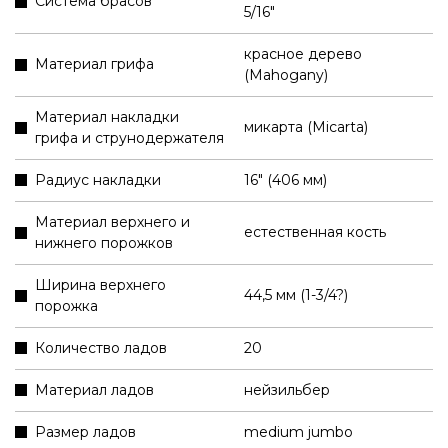
Система брасов
5/16"
красное дерево
Материал грифа
(Mahogany)
Материал накладки
микарта (Micarta)
грифа и струнодержателя
Радиус накладки
16" (406 мм)
Материал верхнего и
естественная кость
нижнего порожков
Ширина верхнего
44,5 мм (1-3/4?)
порожка
Количество ладов
20
Материал ладов
нейзильбер
Размер ладов
medium jumbo