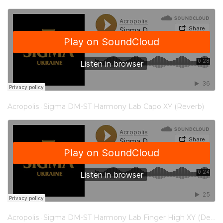
Acropolis
Sigma DM-ST Harmony Lab Capo XY (Reverb)
·
Acropolis
Sigma DM-ST Harmony Lab Finger High XY (Delay)
·