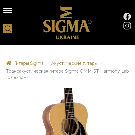
Гитары Sigma
/
Акустические гитары
/
Трансакустическая гитара Sigma OMM-ST Harmony Lab
(с чехлом)