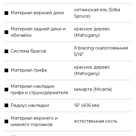
ситхинская ель (Sitka
Материал верхней деки
Spruce)
Материал задней деки и
красное дерево
обечайок
(Mahogany)
X-bracing скалопованная
Система брасов
5/16"
красное дерево
Материал грифа
(Mahogany)
Материал накладки
микарта (Micarta)
грифа и струнодержателя
Радиус накладки
16" (406 мм)
Материал верхнего и
естественная кость
нижнего порожков