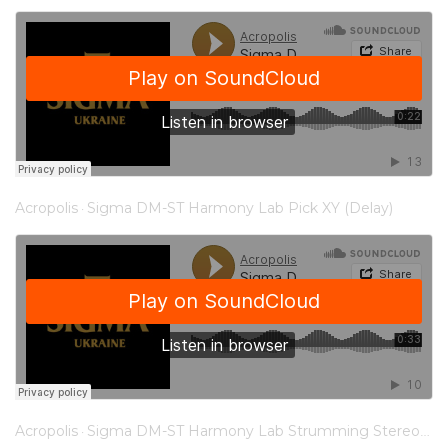
Acropolis
Sigma DM-ST Harmony Lab Pick XY (Delay)
·
Acropolis
Sigma DM-ST Harmony Lab Strumming Stereo (Reverb)
·