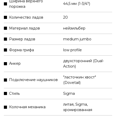
Ширина верхнего
44,5 мм (1-3/4?)
порожка
Количество ладов
20
Материал ладов
нейзильбер
Размер ладов
medium jumbo
Форма грифа
low profile
двухсторонний (Dual-
Анкер
Action)
"ласточкин хвост"
Подключение наушников
(Dovetail)
Стиль
Sigma
литая, Sigma,
Колочная механика
хромированная