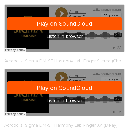
Acropolis
Sigma DM-ST Harmony Lab Finger Stereo (Chorus)
·
Acropolis
Sigma DM-ST Harmony Lab Finger XY (Delay)
·