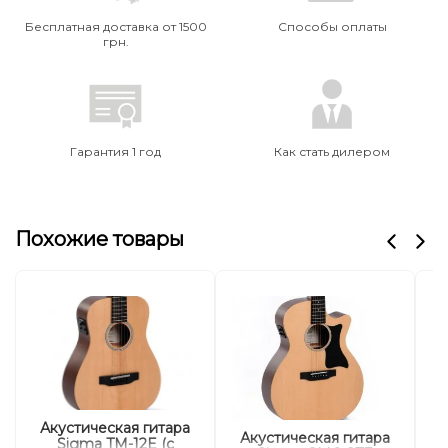
Бесплатная доставка от 1500
Способы оплаты
грн.
Гарантия 1 год
Как стать дилером
Похожие товары
Акустическая гитара
Акустическая гитара
А
Sigma TM-12E (с