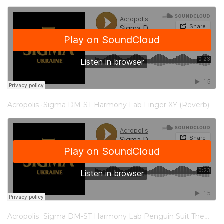
Acropolis
Sigma DM-ST Harmony Lab Finger XY (Reverb)
·
Acropolis
Sigma DM-ST Harmony Lab Penguin Suit Theme (Reverb, Delay)
·