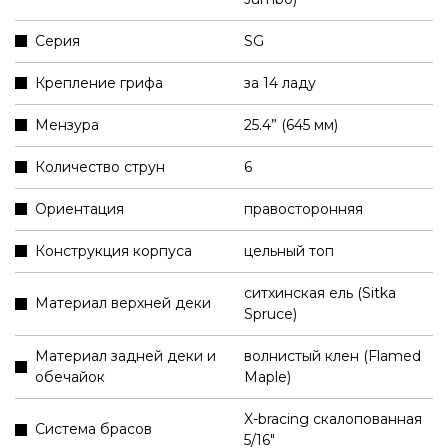
Серия
SG
Крепление грифа
за 14 ладу
Мензура
25.4” (645 мм)
Количество струн
6
Ориентация
правосторонняя
Конструкция корпуса
цельный топ
ситхинская ель (Sitka
Материал верхней деки
Spruce)
Материал задней деки и
волнистый клен (Flamed
обечайок
Maple)
X-bracing скалопованная
Система брасов
5/16"