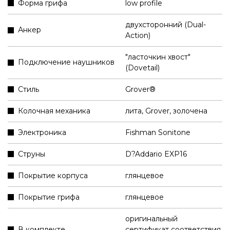
Форма грифа
low profile
двухсторонний (Dual-
Анкер
Action)
"ласточкин хвост"
Подключение наушников
(Dovetail)
Стиль
Grover®
Колочная механика
лита, Grover, золочена
Электроника
Fishman Sonitone
Струны
D?Addario EXP16
Покрытие корпуса
глянцевое
Покрытие грифа
глянцевое
оригинальный
В комплекте
сертификат соответствия