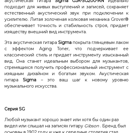
акустическая гитара
Sigma GJA-SG200-AN
идеально
подходит для живых выступлений и записей, сохраняет
естественный акустический звук при подключении к
усилителю. Литая золоченая колковая механика Grover®
обеспечивает точность и стабильность строя, придает
изяществу внешний вид инструмента.
Эта акустическая гитара
Sigma
покрыта глянцевым лаком
с эффектом Aging Toner, что подчеркивает ее
классический стиль и придает инструменту изысканный
вид. Она станет идеальным выбором для музыкантов,
стремящихся получить профессиональный инструмент с
изящным дизайном и богатым звуком. Акустическая
гитара
Sigma
– это ваш шаг к новому уровню
музыкального искусства.
Серия SG
Любой музыкант хорошо знает или хотя бы один раз
видел или слышал на записях гитару
Gibson
. Бренд был
основан в 1902 году и уже к середине столетия стал