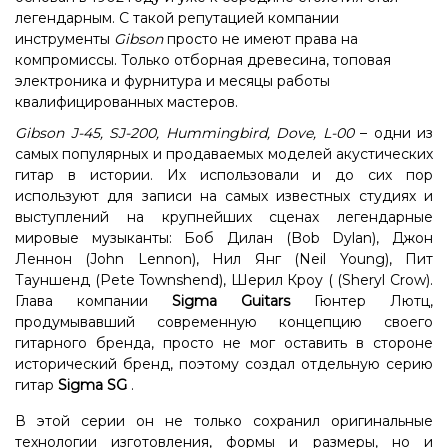
легендарным. С такой репутацией компании
инструменты
Gibson
просто не имеют права на
компромиссы. Только отборная древесина, топовая
электроника и фурнитура и месяцы работы
квалифицированных мастеров.
Gibson J-45, SJ-200, Hummingbird, Dove, L-00
– одни из
самых популярных и продаваемых моделей акустических
гитар в истории. Их использовали и до сих пор
используют для записи на самых известных студиях и
выступлений на крупнейших сценах легендарные
мировые музыканты: Боб Дилан (Bob Dylan), Джон
Леннон (John Lennon), Нил Янг (Neil Young), Пит
Тауншенд (Pete Townshend), Шерил Кроу ( (Sheryl Crow).
Глава компании
Sigma Guitars
Гюнтер Лютц,
продумывавший современную концепцию своего
гитарного бренда, просто не мог оставить в стороне
исторический бренд, поэтому создал отдельную серию
гитар
Sigma SG
.
В этой серии он не только сохранил оригинальные
технологии изготовления, формы и размеры, но и