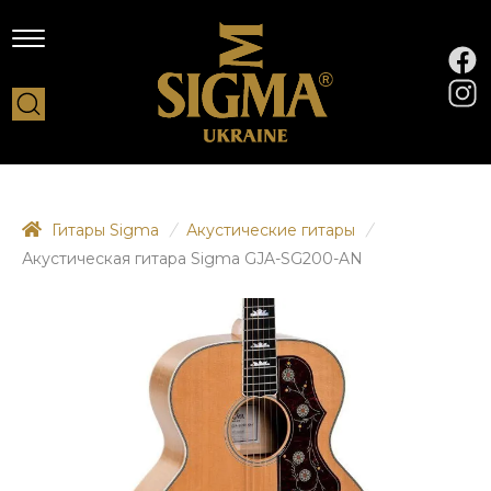
Гитары Sigma
/
Акустические гитары
/
Акустическая гитара Sigma GJA-SG200-AN