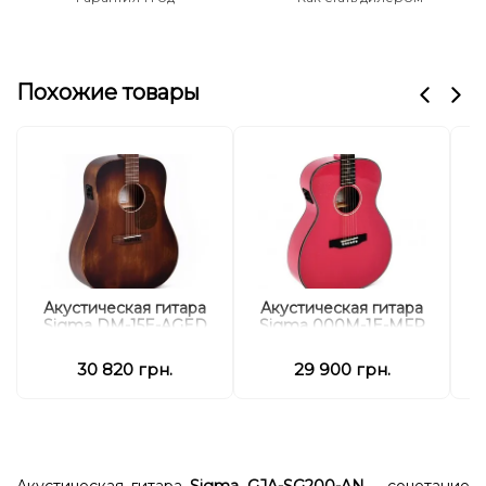
Похожие товары
А
Акустическая гитара
Акустическая гитара
Sigma DM-15E-AGED
Sigma 000M-1E-MFP
30 820 грн.
29 900 грн.