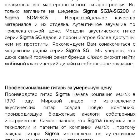
реализовал все мастерство и опыт гитаростроения. Вы
только взгляните на шедевры
Sigma SGJA-SG200
и
Sigma SDM-SG5
. Непревзойденное качество
материалов и их отделка. Аутентичное звучание по
привлекательной цене. Модели акустических гитар
серии
Sigma SG
вдвое, а порой и втрое более доступны,
чем их прототипы. Рекомендуем Вам ознакомиться с
модельным рядом серии
Sigma SG
. Мы уверены, что
даже самый горячий фанат бренда
Gibson
сможет найти
любимый классический дизайн и собственное звучание.
Профессиональные гитары за умеренную цену
Производство гитар
Sigma
начала компания
Martin
в
1970 году. Мировой лидер по изготовлению
акустических гитар создал новую компанию,
производившую бюджетные аналоги собственных
инструментов. Самое главное, что
Sigma
получили все
технологии и патенты от компании
Martin
, поэтому
каждая гитара
Sigma
изготовлена ​​по аутентичным