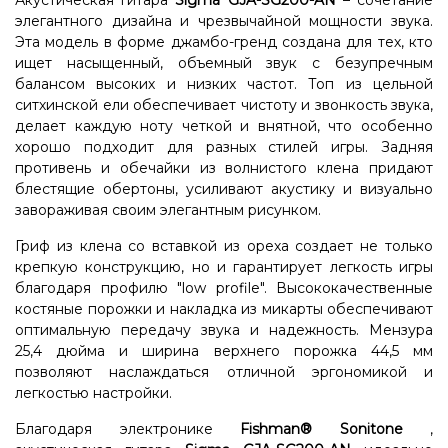
Акустическая гитара
Sigma GJA-SG200-AN
– сочетание
элегантного дизайна и чрезвычайной мощности звука.
Эта модель в форме джамбо-гренд создана для тех, кто
ищет насыщенный, объемный звук с безупречным
балансом высоких и низких частот. Топ из цельной
ситхинской ели обеспечивает чистоту и звонкость звука,
делает каждую ноту четкой и внятной, что особенно
хорошо подходит для разных стилей игры. Задняя
противень и обечайки из волнистого клена придают
блестящие обертоны, усиливают акустику и визуально
завораживая своим элегантным рисунком.
Гриф из клена со вставкой из ореха создает не только
крепкую конструкцию, но и гарантирует легкость игры
благодаря профилю "low profile". Высококачественные
костяные порожки и накладка из микарты обеспечивают
оптимальную передачу звука и надежность. Мензура
25,4 дюйма и ширина верхнего порожка 44,5 мм
позволяют наслаждаться отличной эргономикой и
легкостью настройки.
Благодаря электронике
Fishman® Sonitone
,