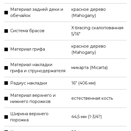
Материал задней деки и
красное дерево
обечайок
(Mahogany)
X-bracing скалопованная
Система брасов
5/16"
красное дерево
Материал грифа
(Mahogany)
Материал накладки
микарта (Micarta)
грифа и струнодержателя
Радиус накладки
16" (406 мм)
Материал верхнего и
естественная кость
нижнего порожков
Ширина верхнего
44,5 мм (1-3/4?)
порожка