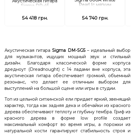
Sigma 000A White
Акустическая гитара
Pearl (с мягким
Sigma DR-45
кейсом)
54 418 грн.
54 740 грн.
Акустическая гитара
Sigma DM-SG5
– идеальный выбор
для музыкантов, ищущих мощный звук и стильный
дизайн. Благодаря классической форме корпуса
дредноут (Dreadnought) с 14 ладами вне корпуса, эта
акустическая гитара обеспечивает громкий, объемный
резонанс, что делает ее отличным выбором для
выступлений на большой сцене или игры в студии.
Топ из цельной ситхинской ели придает яркий, звенящий
характер, тогда как задняя дека и обечайки из красного
дерева обеспечивают теплоту и глубину тембра. Гриф из
красного дерева в форме low profile создает
максимальный комфорт во время игры, а порожки из
натуральной кости гарантируют стабильность строя и