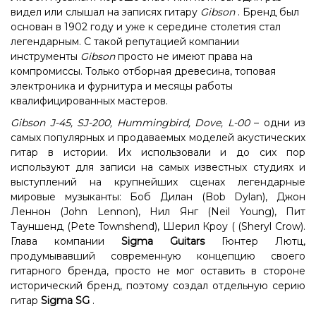
видел или слышал на записях гитару
Gibson
. Бренд был
основан в 1902 году и уже к середине столетия стал
легендарным. С такой репутацией компании
инструменты
Gibson
просто не имеют права на
компромиссы. Только отборная древесина, топовая
электроника и фурнитура и месяцы работы
квалифицированных мастеров.
Gibson J-45, SJ-200, Hummingbird, Dove, L-00
– одни из
самых популярных и продаваемых моделей акустических
гитар в истории. Их использовали и до сих пор
используют для записи на самых известных студиях и
выступлений на крупнейших сценах легендарные
мировые музыканты: Боб Дилан (Bob Dylan), Джон
Леннон (John Lennon), Нил Янг (Neil Young), Пит
Тауншенд (Pete Townshend), Шерил Кроу ( (Sheryl Crow).
Глава компании
Sigma Guitars
Гюнтер Лютц,
продумывавший современную концепцию своего
гитарного бренда, просто не мог оставить в стороне
исторический бренд, поэтому создал отдельную серию
гитар
Sigma SG
.