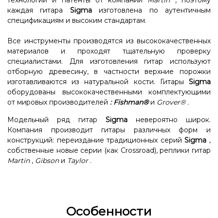
технологии и патенты от компании
Martin
, поэтому
каждая гитара
Sigma
изготовлена ​​по аутентичным
спецификациям и высоким стандартам.
Все инструменты производятся из высококачественных
материалов и проходят тщательную проверку
специалистами. Для изготовления гитар используют
отборную древесину, в частности верхние порожки
изготавливаются из натуральной кости. Гитары
Sigma
оборудованы высококачественными комплектующими
от мировых производителей
:
Fishman®
и
Grover®
.
Модельный ряд гитар
Sigma
невероятно широк.
Компания производит гитары различных форм и
конструкций: переиздание традиционных серий
Sigma
,
собственные новые серии (как Crossroad), реплики гитар
Martin
,
Gibson
и
Taylor
.
Особенности