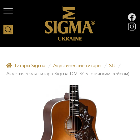
Гитары Sigma
/
Акустические гитары
/
SG
/
Акустическая гитара Sigma DM-SG5 (с мягким кейсом)