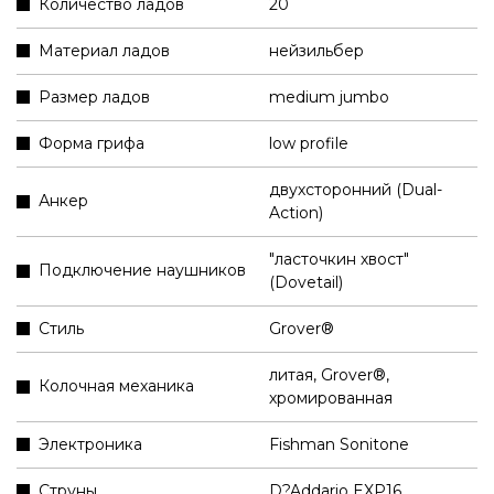
Количество ладов
20
Материал ладов
нейзильбер
Размер ладов
medium jumbo
Форма грифа
low profile
двухсторонний (Dual-
Анкер
Action)
"ласточкин хвост"
Подключение наушников
(Dovetail)
Стиль
Grover®
литая, Grover®,
Колочная механика
хромированная
Электроника
Fishman Sonitone
Струны
D?Addario EXP16