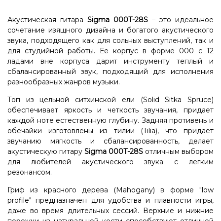
Акустическая гитара
Sigma 000T-28S
– это идеальное
сочетание изящного дизайна и богатого акустического
звука, подходящего как для сольных выступлений, так и
для студийной работы. Ее корпус в форме 000 с 12
ладами вне корпуса дарит инструменту теплый и
сбалансированный звук, подходящий для исполнения
разнообразных жанров музыки.
Топ из цельной ситхинской ели (Solid Sitka Spruce)
обеспечивает яркость и четкость звучания, придает
каждой ноте естественную глубину. Задняя противень и
обечайки изготовлены из тилии (Tilia), что придает
звучанию мягкость и сбалансированность, делает
акустическую гитару
Sigma 000T-28S
отличным выбором
для любителей акустического звука с легким
резонансом.
Гриф из красного дерева (Mahogany) в форме "low
profile" предназначен для удобства и плавности игры,
даже во время длительных сессий. Верхние и нижние