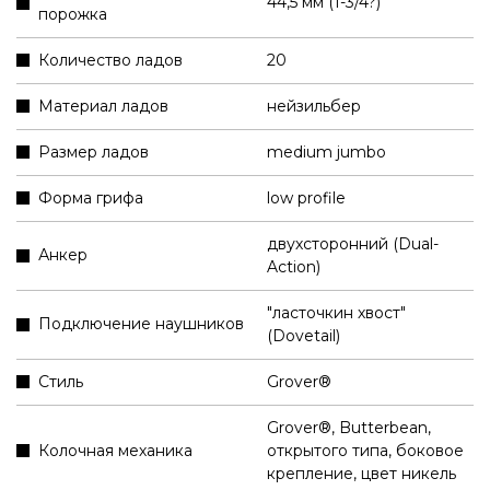
44,5 мм (1-3/4?)
порожка
Количество ладов
20
Материал ладов
нейзильбер
Размер ладов
medium jumbo
Форма грифа
low profile
двухсторонний (Dual-
Анкер
Action)
"ласточкин хвост"
Подключение наушников
(Dovetail)
Стиль
Grover®
Grover®, Butterbean,
Колочная механика
открытого типа, боковое
крепление, цвет никель