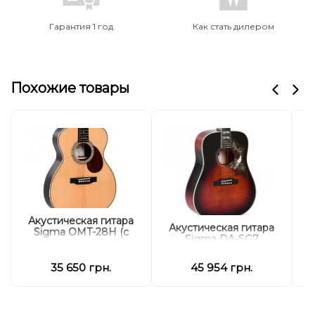
Гарантия 1 год
Как стать дилером
Похожие товары
Акустическая гитара
А
Акустическая гитара
Sigma OMT-28H (с
Sigma DA-SG7
мягким кейсом)
35 650 грн.
45 954 грн.