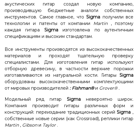
акустических гитар создал новую компанию,
производившую бюджетные аналоги собственных
инструментов. Самое главное, что
Sigma
получили все
технологии и патенты от компании
Martin
, поэтому
каждая гитара
Sigma
изготовлена ​​по аутентичным
спецификациям и высоким стандартам.
Все инструменты производятся из высококачественных
материалов и проходят тщательную проверку
специалистами. Для изготовления гитар используют
отборную древесину, в частности верхние порожки
изготавливаются из натуральной кости. Гитары
Sigma
оборудованы высококачественными комплектующими
от мировых производителей
:
Fishman®
и
Grover®
.
Модельный ряд гитар
Sigma
невероятно широк.
Компания производит гитары различных форм и
конструкций: переиздание традиционных серий
Sigma
,
собственные новые серии (как Crossroad), реплики гитар
Martin
,
Gibson
и
Taylor
.