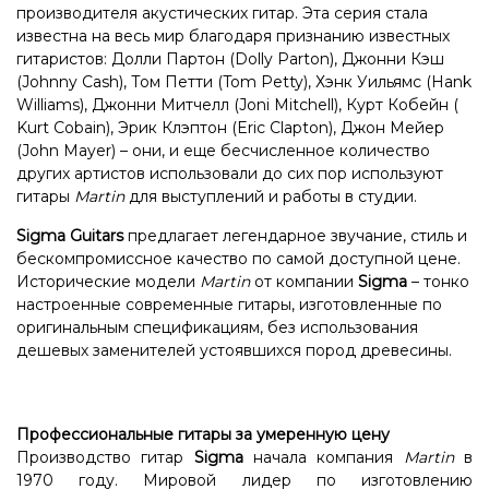
производителя акустических гитар. Эта серия стала
известна на весь мир благодаря признанию известных
гитаристов: Долли Партон (Dolly Parton), Джонни Кэш
(Johnny Cash), Том Петти (Tom Petty), Хэнк Уильямс (Hank
Williams), Джонни Митчелл (Joni Mitchell), Курт Кобейн (
Kurt Cobain), Эрик Клэптон (Eric Clapton), Джон Мейер
(John Mayer) – они, и еще бесчисленное количество
других артистов использовали до сих пор используют
гитары
Martin
для выступлений и работы в студии.
Sigma Guitars
предлагает легендарное звучание, стиль и
бескомпромиссное качество по самой доступной цене.
Исторические модели
Martin
от компании
Sigma
– тонко
настроенные современные гитары, изготовленные по
оригинальным спецификациям, без использования
дешевых заменителей устоявшихся пород древесины.
Профессиональные гитары за умеренную цену
Производство гитар
Sigma
начала компания
Martin
в
1970 году. Мировой лидер по изготовлению