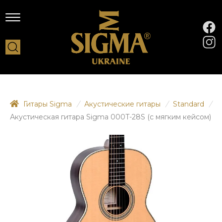
Гитары Sigma
/
Акустические гитары
/
Standard
/
Акустическая гитара Sigma 000T-28S (с мягким кейсом)