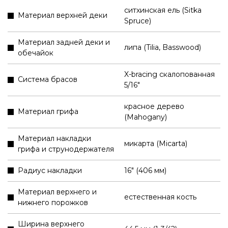
ситхинская ель (Sitka
Материал верхней деки
Spruce)
Материал задней деки и
липа (Tilia, Basswood)
обечайок
X-bracing скалопованная
Система брасов
5/16"
красное дерево
Материал грифа
(Mahogany)
Материал накладки
микарта (Micarta)
грифа и струнодержателя
Радиус накладки
16" (406 мм)
Материал верхнего и
естественная кость
нижнего порожков
Ширина верхнего