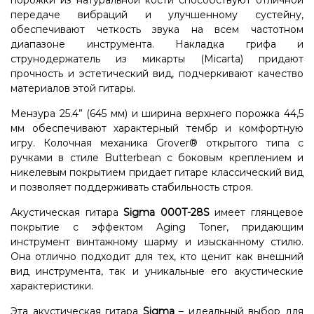
порожки из натуральной кости способствуют отличной
передаче вибраций и улучшенному сустейну,
обеспечивают четкость звука на всем частотном
диапазоне инструмента. Накладка грифа и
струнодержатель из микарты (Micarta) придают
прочность и эстетический вид, подчеркивают качество
материалов этой гитары.
Мензура 25.4” (645 мм) и ширина верхнего порожка 44,5
мм обеспечивают характерный тембр и комфортную
игру. Колочная механика Grover® открытого типа с
ручками в стиле Butterbean с боковым креплением и
никелевым покрытием придает гитаре классический вид
и позволяет поддерживать стабильность строя.
Акустическая гитара
Sigma 000T-28S
имеет глянцевое
покрытие с эффектом Aging Toner, придающим
инструмент винтажному шарму и изысканному стилю.
Она отлично подходит для тех, кто ценит как внешний
вид инструмента, так и уникальные его акустические
характеристики.
Эта акустическая гитара
Sigma
– идеальный выбор для