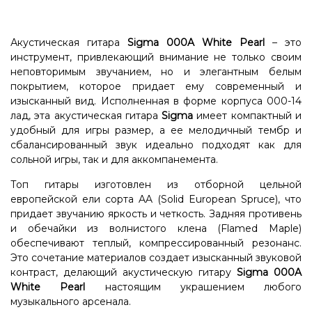
Акустическая гитара
Sigma 000A White Pearl
– это
инструмент, привлекающий внимание не только своим
неповторимым звучанием, но и элегантным белым
покрытием, которое придает ему современный и
изысканный вид. Исполненная в форме корпуса 000-14
лад, эта акустическая гитара
Sigma
имеет компактный и
удобный для игры размер, а ее мелодичный тембр и
сбалансированный звук идеально подходят как для
сольной игры, так и для аккомпанемента.
Топ гитары изготовлен из отборной цельной
европейской ели сорта AA (Solid European Spruce), что
придает звучанию яркость и четкость. Задняя противень
и обечайки из волнистого клена (Flamed Maple)
обеспечивают теплый, компрессированный резонанс.
Это сочетание материалов создает изысканный звуковой
контраст, делающий акустическую гитару
Sigma 000A
White Pearl
настоящим украшением любого
музыкального арсенала.