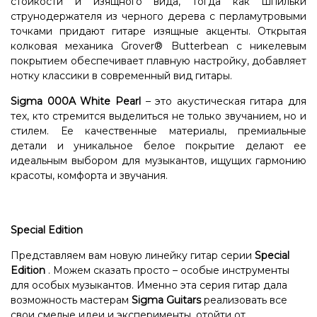
стойкости и изящного вида, тогда как шпильки
струнодержателя из черного дерева с перламутровыми
точками придают гитаре изящные акценты. Открытая
колковая механика Grover® Butterbean с никелевым
покрытием обеспечивает плавную настройку, добавляет
нотку классики в современный вид гитары.
Sigma 000A White Pearl
– это акустическая гитара для
тех, кто стремится выделиться не только звучанием, но и
стилем. Ее качественные материалы, премиальные
детали и уникальное белое покрытие делают ее
идеальным выбором для музыкантов, ищущих гармонию
красоты, комфорта и звучания.
Special Edition
Представляем вам новую линейку гитар серии
Special
Edition
. Можем сказать просто – особые инструменты
для особых музыкантов. Именно эта серия гитар дала
возможность мастерам
Sigma Guitars
реализовать все
свои смелые идеи и эксперименты, отойти от