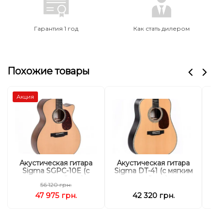
Гарантия 1 год
Как стать дилером
Похожие товары
Акция
Акустическая гитара
Акустическая гитара
А
Sigma SGPC-10E (с
Sigma DT-41 (с мягким
мягким кейсом)
кейсом)
56 120 грн.
47 975 грн.
42 320 грн.