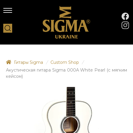
Гитары Sigma
/
Custom Shop
/
Акустическая гитара Sigma 000A White Pearl (с мягким
кейсом)