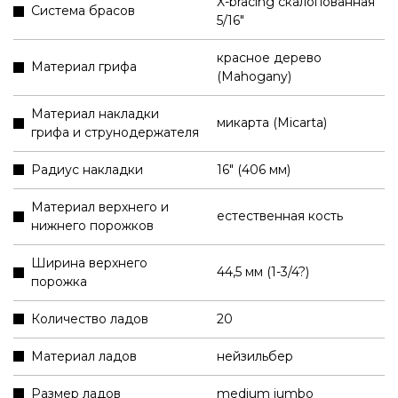
X-bracing скалопованная
Система брасов
5/16"
красное дерево
Материал грифа
(Mahogany)
Материал накладки
микарта (Micarta)
грифа и струнодержателя
Радиус накладки
16" (406 мм)
Материал верхнего и
естественная кость
нижнего порожков
Ширина верхнего
44,5 мм (1-3/4?)
порожка
Количество ладов
20
Материал ладов
нейзильбер
Размер ладов
medium jumbo