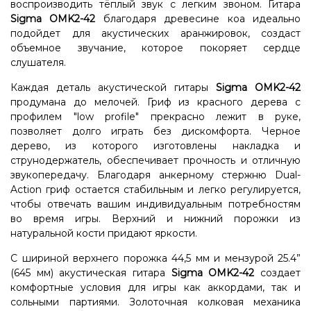
воспроизводить тёплый звук с легким звоном. Гитара
Sigma OMK2-42
благодаря древесине коа идеально
подойдет для акустических аранжировок, создаст
объемное звучание, которое покоряет сердце
слушателя.
Каждая деталь акустической гитары
Sigma OMK2-42
продумана до мелочей. Гриф из красного дерева с
профилем "low profile" прекрасно лежит в руке,
позволяет долго играть без дискомфорта. Черное
дерево, из которого изготовлены накладка и
струнодержатель, обеспечивает прочность и отличную
звукопередачу. Благодаря анкерному стержню Dual-
Action гриф остается стабильным и легко регулируется,
чтобы отвечать вашим индивидуальным потребностям
во время игры. Верхний и нижний порожки из
натуральной кости придают яркости.
С шириной верхнего порожка 44,5 мм и мензурой 25.4”
(645 мм) акустическая гитара
Sigma OMK2-42
создает
комфортные условия для игры как аккордами, так и
сольными партиями. Золоточная колковая механика