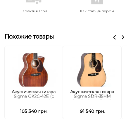
Гарантия 1 год
Как стать дилером
Похожие товары
А
Акустическая гитара
Акустическая гитара
Sigma GK2C-42E (с
Sigma SDR-35HM
мягким кейсом)
Limited (с кейсом)
105 340 грн.
91 540 грн.