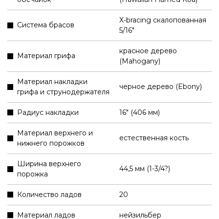
X-bracing скалопованная
Система брасов
5/16"
красное дерево
Материал грифа
(Mahogany)
Материал накладки
черное дерево (Ebony)
грифа и струнодержателя
Радиус накладки
16" (406 мм)
Материал верхнего и
естественная кость
нижнего порожков
Ширина верхнего
44,5 мм (1-3/4?)
порожка
Количество ладов
20
Материал ладов
нейзильбер