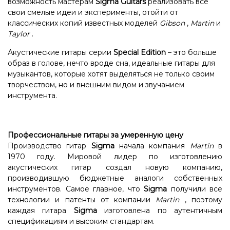
возможность мастерам
Sigma Guitars
реализовать все
свои смелые идеи и эксперименты, отойти от
классических копий известных моделей
Gibson
,
Martin
и
Taylor
.
Акустические гитары серии
Special Edition
– это больше
образ в голове, нечто вроде сна, идеальные гитары для
музыкантов, которые хотят выделяться не только своим
творчеством, но и внешним видом и звучанием
инструмента.
Профессиональные гитары за умеренную цену
Производство гитар
Sigma
начала компания
Martin
в
1970 году. Мировой лидер по изготовлению
акустических гитар создал новую компанию,
производившую бюджетные аналоги собственных
инструментов. Самое главное, что
Sigma
получили все
технологии и патенты от компании
Martin
, поэтому
каждая гитара
Sigma
изготовлена ​​по аутентичным
спецификациям и высоким стандартам.