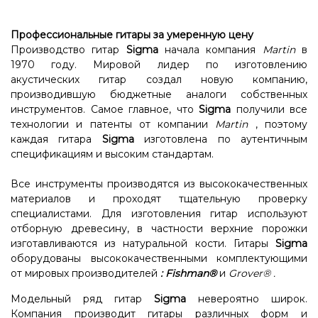
Профессиональные гитары за умеренную цену
Производство гитар
Sigma
начала компания
Martin
в
1970 году. Мировой лидер по изготовлению
акустических гитар создал новую компанию,
производившую бюджетные аналоги собственных
инструментов. Самое главное, что
Sigma
получили все
технологии и патенты от компании
Martin
, поэтому
каждая гитара
Sigma
изготовлена ​​по аутентичным
спецификациям и высоким стандартам.
Все инструменты производятся из высококачественных
материалов и проходят тщательную проверку
специалистами. Для изготовления гитар используют
отборную древесину, в частности верхние порожки
изготавливаются из натуральной кости. Гитары
Sigma
оборудованы высококачественными комплектующими
от мировых производителей
:
Fishman®
и
Grover®
.
Модельный ряд гитар
Sigma
невероятно широк.
Компания производит гитары различных форм и