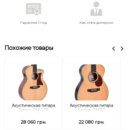
Гарантия 1 год
Как стать дилером
Похожие товары
А
Акустическая гитара
Акустическая гитара
Sigma GMC-1E
Sigma OMT-1
че
28 060 грн.
22 080 грн.