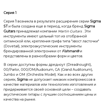
Серия 1
Серия
1
возникла в результате расширения серии
Sigma
ST
и была создана еще в период, когда бренд
Sigma
Guitars
принадлежал компании
Martin Guitars
. Эти
инструменты имеют цельный топ из отобранной
ситхинской ели, крепления грифа типа "хвост ласточки"
(Dovetail), электроакустические инструменты
брендированной электроники от
Fishman®
и
представлены в разнообразии форм и цветов.
В серии доступны формы дредноут (Dreadnought),
00/Parlor, 000/OM/Audiorium, GA (Grand Auditorium),
Jumbo и OM (Orchestra Model). Как и во всех других
сериях,
Sigma
не допускает никаких компромиссов в
качестве материалов или технологиях изготовления и
придерживается своей основной цели – создавать
акустические гитары с лучшим соотношением цены и
качества на рынке.