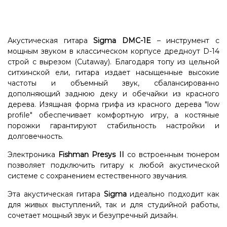
Акустическая гитара
Sigma DMC-1E
– инструмент с
мощным звуком в классическом корпусе дредноут D-14
строй с вырезом (Cutaway). Благодаря топу из цельной
ситхинской ели, гитара издает насыщенные высокие
частоты и объемный звук, сбалансированно
дополняющий заднюю деку и обечайки из красного
дерева. Изящная форма грифа из красного дерева "low
profile" обеспечивает комфортную игру, а костяные
порожки гарантируют стабильность настройки и
долговечность.
Электроника
Fishman Presys II
со встроенным тюнером
позволяет подключить гитару к любой акустической
системе с сохранением естественного звучания.
Эта акустическая гитара
Sigma
идеально подходит как
для живых выступлений, так и для студийной работы,
сочетает мощный звук и безупречный дизайн.