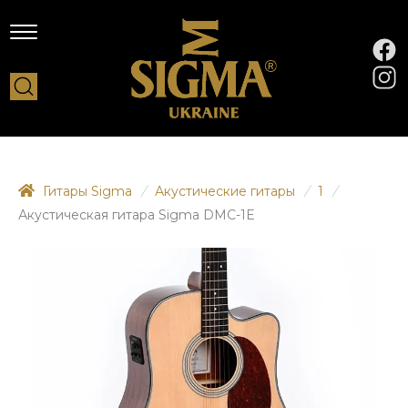
Гитары Sigma
/
Акустические гитары
/
1
/
Акустическая гитара Sigma DMC-1E