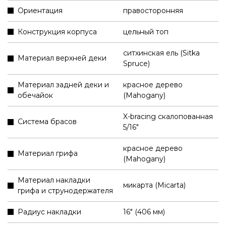
Ориентация
правосторонняя
Конструкция корпуса
цельный топ
ситхинская ель (Sitka
Материал верхней деки
Spruce)
Материал задней деки и
красное дерево
обечайок
(Mahogany)
X-bracing скалопованная
Система брасов
5/16"
красное дерево
Материал грифа
(Mahogany)
Материал накладки
микарта (Micarta)
грифа и струнодержателя
Радиус накладки
16" (406 мм)