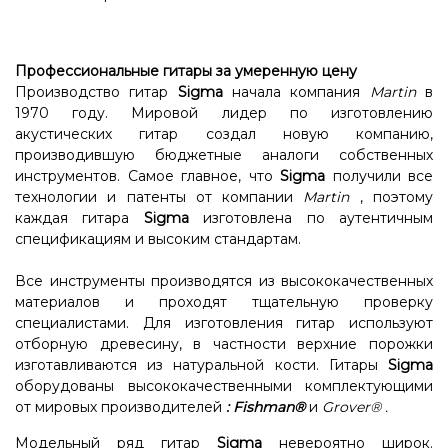
Профессиональные гитары за умеренную цену
Производство гитар
Sigma
начала компания
Martin
в
1970 году. Мировой лидер по изготовлению
акустических гитар создал новую компанию,
производившую бюджетные аналоги собственных
инструментов. Самое главное, что
Sigma
получили все
технологии и патенты от компании
Martin
, поэтому
каждая гитара
Sigma
изготовлена ​​по аутентичным
спецификациям и высоким стандартам.
Все инструменты производятся из высококачественных
материалов и проходят тщательную проверку
специалистами. Для изготовления гитар используют
отборную древесину, в частности верхние порожки
изготавливаются из натуральной кости. Гитары
Sigma
оборудованы высококачественными комплектующими
от мировых производителей
:
Fishman®
и
Grover®
.
Модельный ряд гитар
Sigma
невероятно широк.