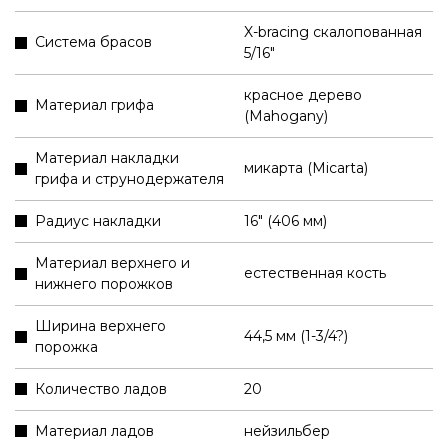
X-bracing скалопованная
Система брасов
5/16"
красное дерево
Материал грифа
(Mahogany)
Материал накладки
микарта (Micarta)
грифа и струнодержателя
Радиус накладки
16" (406 мм)
Материал верхнего и
естественная кость
нижнего порожков
Ширина верхнего
44,5 мм (1-3/4?)
порожка
Количество ладов
20
Материал ладов
нейзильбер