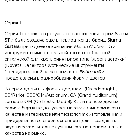
Серия 1
Серия
1
возникла в результате расширения серии
Sigma
ST
и была создана еще в период, когда бренд
Sigma
Guitars
принадлежал компании
Martin Guitars
. Эти
инструменты имеют цельный топ из отобранной
ситхинской ели, крепления грифа типа "хвост ласточки"
(Dovetail), электроакустические инструменты
брендированной электроники от
Fishman®
и
представлены в разнообразии форм и цветов.
В серии доступны формы дредноут (Dreadnought),
00/Parlor, 000/OM/Audiorium, GA (Grand Auditorium),
Jumbo и OM (Orchestra Model). Как и во всех других
сериях,
Sigma
не допускает никаких компромиссов в
качестве материалов или технологиях изготовления и
придерживается своей основной цели – создавать
акустические гитары с лучшим соотношением цены и
качества на рынке.