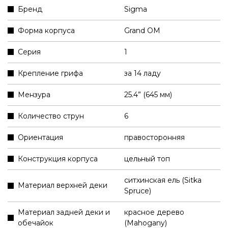
Бренд
Sigma
Форма корпуса
Grand OM
Серия
1
Крепление грифа
за 14 ладу
Мензура
25.4” (645 мм)
Количество струн
6
Ориентация
правосторонняя
Конструкция корпуса
цельный топ
ситхинская ель (Sitka
Материал верхней деки
Spruce)
Материал задней деки и
красное дерево
обечайок
(Mahogany)