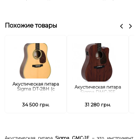
Похожие товары
Акустическая гитара
Акустическая гитара
А
Sigma DT-28H (с
Sigma DMC-15E
мягким кейсом)
34 500 грн.
31 280 грн.
Акустическая гитара
Sigma GMC-1E
– это инструмент,