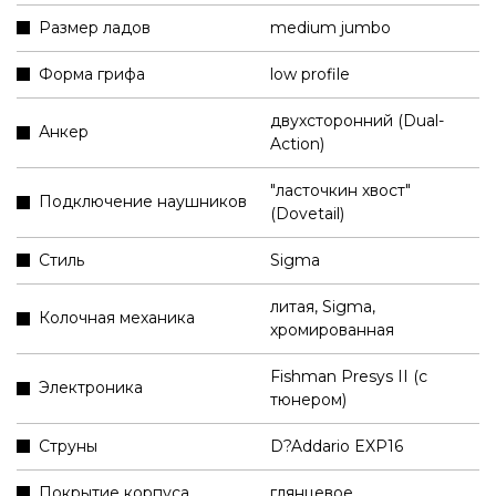
Размер ладов
medium jumbo
Форма грифа
low profile
двухсторонний (Dual-
Анкер
Action)
"ласточкин хвост"
Подключение наушников
(Dovetail)
Стиль
Sigma
литая, Sigma,
Колочная механика
хромированная
Fishman Presys II (с
Электроника
тюнером)
Струны
D?Addario EXP16
Покрытие корпуса
глянцевое