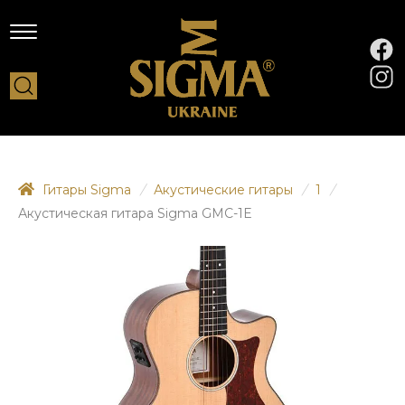
Гитары Sigma
/
Акустические гитары
/
1
/
Акустическая гитара Sigma GMC-1E