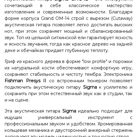
сочетающий в себе классическое мастерство
изготовления и современные возможности. Благодаря
форме корпуса Grand OM-14 строй с вырезом (Cutaway)
акустическая гитара позволяет легко достигать высоких
нот, при этом сохраняет мощный и сбалансированный
звук. Топ из цельной ситхинской ели гарантирует ясность
и ясность звучания, тогда как красное дерево на задней
деке и обечайках придает глубинную теплоту.
Гриф из красного дерева в форме "low profile" и порожки
из натуральной кости обеспечивают комфортную игру,
сохраняют стабильность и чистоту тембра. Электроника
Fishman Presys II
со встроенным тюнером позволяет
подключить акустическую гитару
Sigma
к усилителю и
сохранить при этом естественный звук как в студии, так
и на сцене.
Эта акустическая гитара
Sigma
идеально подходит для
ищущих универсальный инструмент с
профессиональным звуком и удобством. Хромированная
кольцевая механика и двусторонний анкерный стержень
дополняют эту модель надежностью и точностью строя.