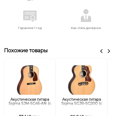
Гарантия 1 год
Как стать дилером
Похожие товары
Акустическая гитара
Акустическая гитара
А
Sigma SJM-SG45-AN (с
Sigma SGJR-SG200 (с
мягким кейсом)
мягким кейсом)