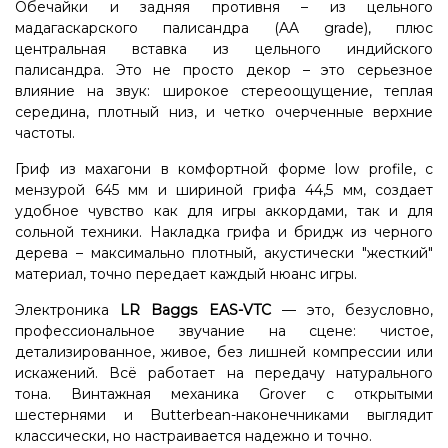
Обечайки и задняя противня – из цельного
мадагаскарского палисандра (AA grade), плюс
центральная вставка из цельного индийского
палисандра. Это не просто декор – это серьезное
влияние на звук: широкое стереоощущение, теплая
середина, плотный низ, и четко очерченные верхние
частоты.
Гриф из махагони в комфортной форме low profile, с
мензурой 645 мм и шириной грифа 44,5 мм, создает
удобное чувство как для игры аккордами, так и для
сольной техники. Накладка грифа и бридж из черного
дерева – максимально плотный, акустически "жесткий"
материал, точно передает каждый нюанс игры.
Электроника
LR Baggs EAS-VTC
— это, безусловно,
профессиональное звучание на сцене: чистое,
детализированное, живое, без лишней компрессии или
искажений. Всё работает на передачу натурального
тона. Винтажная механика Grover с открытыми
шестернями и Butterbean-наконечниками выглядит
классически, но настраивается надежно и точно.