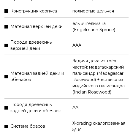
Конструкция корпуса
полностью цельная
ель Энгельмана
Материал верхней деки
(Engelmann Spruce)
Порода древесины
AAA
верхней деки
Задняя дека из трёх
частей: мадагаскарский
Материал задней деки и
палисандр (Madagascar
обечайок
Rosewood) + вставка из
индийского палисандра
(Indian Rosewood)
Порода древесины
AA
задней деки и обечаек
X-bracing скалопованная
Система брасов
5/16"