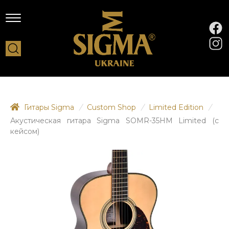
Гитары Sigma
/
Custom Shop
/
Limited Edition
/
Акустическая гитара Sigma SOMR-35HM Limited (с
кейсом)