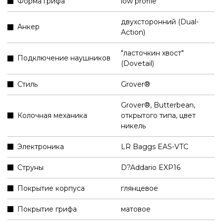
Форма грифа
low profile
двухсторонний (Dual-
Анкер
Action)
"ласточкин хвост"
Подключение наушников
(Dovetail)
Стиль
Grover®
Grover®, Butterbean,
Колочная механика
открытого типа, цвет
никель
Электроника
LR Baggs EAS-VTC
Струны
D?Addario EXP16
Покрытие корпуса
глянцевое
Покрытие грифа
матовое