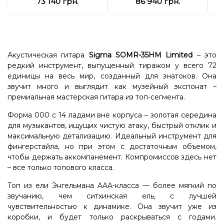
73 140 грн.
86 940 грн.
Акустическая гитара
Sigma SOMR-35HM Limited
– это
редкий инструмент, выпущенный тиражом у всего 72
единицы на весь мир, созданный для знатоков. Она
звучит много и выглядит как музейный экспонат
–
премиальная мастерская гитара из топ-сегмента.
Форма 000 с 14 ладами вне корпуса – золотая середина
для музыкантов, ищущих чистую атаку, быстрый отклик и
максимальную детализацию. Идеальный инструмент для
фингерстайла, но при этом с достаточным объемом,
чтобы держать аккомпанемент. Компромиссов здесь нет
– все только топового класса.
Топ из ели Энгельмана AAA-класса — более мягкий по
звучанию, чем ситхинская ель, с лучшей
чувствительностью к динамике. Она звучит уже из
коробки, и будет только раскрываться с годами.